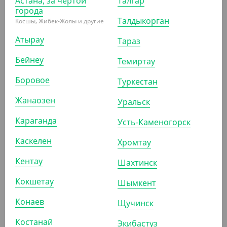
Астана, за чертой
Талгар
города
Талдыкорган
Косшы, Жибек-Жолы и другие
3 308
₸
4 100
₸
(66.16
₸
/ШТ)
Атырау
Тараз
Пакет с кручеными ручками, белый, 220*120*250 мм
Бейнеу
Темиртау
УП (50)
КОР (250)
Боровое
Туркестан
Жанаозен
Уральск
АРТ. 3700402
Караганда
Усть-Каменогорск
Каскелен
Хромтау
-20%
Кентау
Шахтинск
Кокшетау
Шымкент
3 700
₸
4 600
₸
Конаев
Щучинск
(74
₸
/ШТ)
Пакет с кручеными ручками, белый, 240*140*280 мм
Костанай
Экибастуз