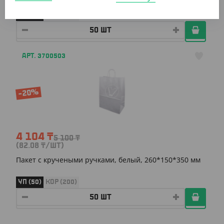
УП (50)
КОР (250)
АРТ. 3700503
-20%
4 104
₸
5 100
₸
(82.08
₸
/ШТ)
Пакет с кручеными ручками, белый, 260*150*350 мм
УП (50)
КОР (200)