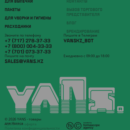
ДЛЯ ВЫПЕЧКИ
КОНТАКТЫ
ПАКЕТЫ
ВЫЗОВ ТОРГОВОГО
ПРЕДСТАВИТЕЛЯ
ДЛЯ УБОРКИ И ГИГИЕНЫ
БЛОГ
РАСХОДНИКИ
БРЕНДИРОВАНИЕ
Звоните по телефону
Пишите в Телеграм
+7 (717) 278-37-33
YANSKZ_BOT
+7 (800) 004-33-33
+7 (701) 073-37-33
Пишите на почту
Ежедневно с 09:00 до 18:00
SALES@YANS.KZ
© 2026 YANS - товары
для Horeca
Публичная оферта
Политика конфиденциальности