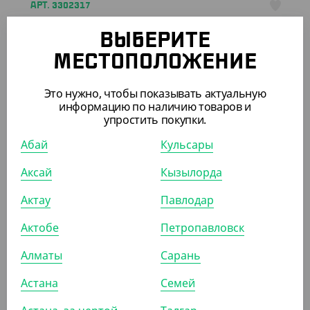
АРТ. 3302317
ВЫБЕРИТЕ
-20%
МЕСТОПОЛОЖЕНИЕ
Это нужно, чтобы показывать актуальную
информацию по наличию товаров и
2 848
₸
упростить покупки.
3 550
₸
(56.96
₸
/ШТ)
Абай
Кульсары
Пакет с кручеными ручками, крафт, 260*150*350 мм
Аксай
Кызылорда
УП (50)
КОР (200)
Актау
Павлодар
Актобе
Петропавловск
АРТ. 3700105
Алматы
Сарань
Астана
Семей
-19%