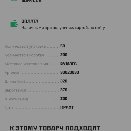
бонусов
Оплата
Наличными при получении, картой, по счёту
Количество в упаковке
50
Количество в коробке
200
Материал изготовления
БУМАГА
Артикул
33023033
Длина (мм)
320
Высота (мм)
370
Ширина (мм)
200
Цвет
КРАФТ
К ЭТОМУ ТОВАРУ ПОДХОДЯТ