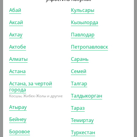
мм (45+45), с окном 140 мм,140 мкм, крафт
Абай
Кульсары
УП (100)
КОР (500)
Аксай
Кызылорда
Актау
Павлодар
Актобе
Петропавловск
ПОХОЖИЕ ТОВАРЫ
Алматы
Сарань
АРТ. 37068
Астана
Семей
Астана, за чертой
Талгар
города
Талдыкорган
Косшы, Жибек-Жолы и другие
Атырау
Тараз
2 670
₸
Бейнеу
(26.70
₸
/ШТ)
Темиртау
Пакет металлизированный дой-пак с замком зип-лок,
Боровое
Туркестан
105*150 мм (35+35), 140 мкм, прозрачный