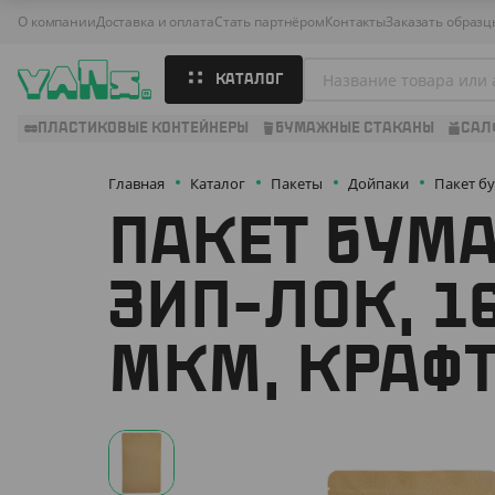
О компании
Доставка и оплата
Стать партнёром
Контакты
Заказать образц
КАТАЛОГ
ПЛАСТИКОВЫЕ КОНТЕЙНЕРЫ
БУМАЖНЫЕ СТАКАНЫ
САЛ
Главная
Каталог
Пакеты
Дойпаки
Пакет бу
ПАКЕТ БУМ
ЗИП-ЛОК, 16
МКМ, КРАФ