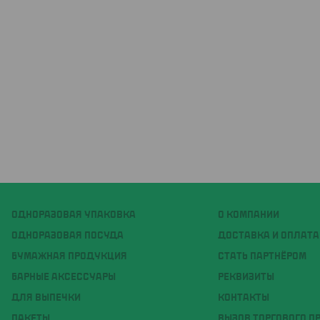
ОДНОРАЗОВАЯ УПАКОВКА
О КОМПАНИИ
ОДНОРАЗОВАЯ ПОСУДА
ДОСТАВКА И ОПЛАТА
БУМАЖНАЯ ПРОДУКЦИЯ
СТАТЬ ПАРТНЁРОМ
БАРНЫЕ АКСЕССУАРЫ
РЕКВИЗИТЫ
ДЛЯ ВЫПЕЧКИ
КОНТАКТЫ
ПАКЕТЫ
ВЫЗОВ ТОРГОВОГО П