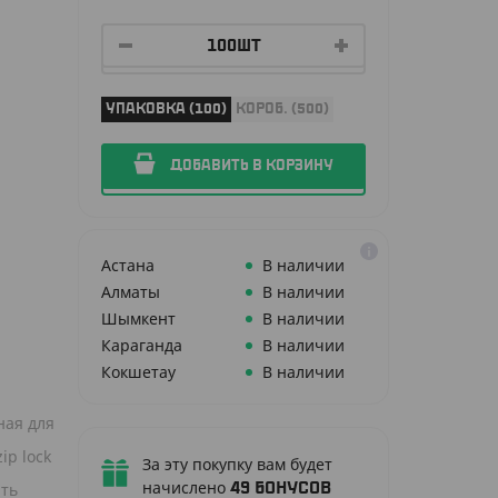
УПАКОВКА (100)
КОРОБ. (500)
ДОБАВИТЬ В КОРЗИНУ
Астана
В наличии
Алматы
В наличии
Шымкент
В наличии
Караганда
В наличии
Кокшетау
В наличии
ная для
ip lock
За эту покупку вам будет
начислено
ать
49
бонусов