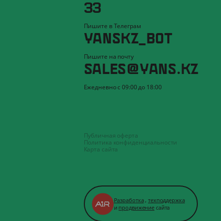
33
Пишите в Телеграм
YANSKZ_BOT
Пишите на почту
SALES@YANS.KZ
Ежедневно с 09:00 до 18:00
Публичная оферта
Политика конфиденциальности
Карта сайта
Разработка
,
техподдержка
и
продвижение
сайта