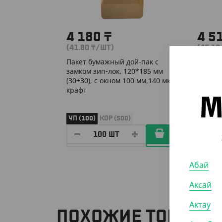
4 180
₸
4 5
(41.80
₸
/ШТ)
(45.10
Пакет бумажный дой-пак с
Пакет 
замком зип-лок, 120*185 мм
замком
(30+30), с окном 100 мм,140 мкм,
(35+35)
крафт
крафт
М
УП (100)
КОР (500)
УП (10
Абай
Аксай
Актау
ПОХОЖИЕ ТОВАРЫ