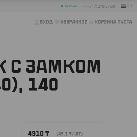
Астана
RU
+7 (717) 278-37-33
ВХОД
ИЗБРАННОЕ
КОРЗИНА ПУСТА
К С ЗАМКОМ
0), 140
4910
₸
(49.1
₸
/ШТ)