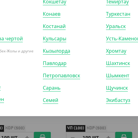
Кокшетау
Темиртау
Конаев
Туркестан
084
АРТ. 37085
Костанай
Уральск
за чертой
Кульсары
Усть-Камено
Кызылорда
Хромтау
бек-Жолы и другие
Павлодар
Шахтинск
Петропавловск
Шымкент
80
₸
7 330
₸
₸
/ШТ)
(73.30
₸
/ШТ)
е
Сарань
Щучинск
металлизированный дой-
Пакет метализированный дой-
ен
замком зип-лок,135*225
пак с замком зип-лок, 170*265
Семей
Экибастуз
40), 140 мкм
мм (45+45), 140 мкм
0)
КОР (500)
УП (100)
КОР (500)