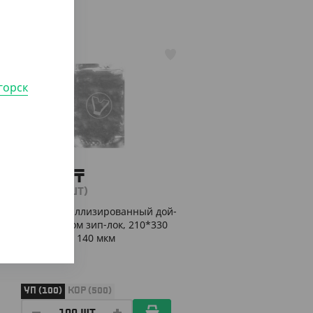
АРТ. 37086
горск
9 430
₸
(94.30
₸
/ШТ)
Пакет металлизированный дой-
пак с замком зип-лок, 210*330
мм (40+40), 140 мкм
УП (100)
КОР (500)