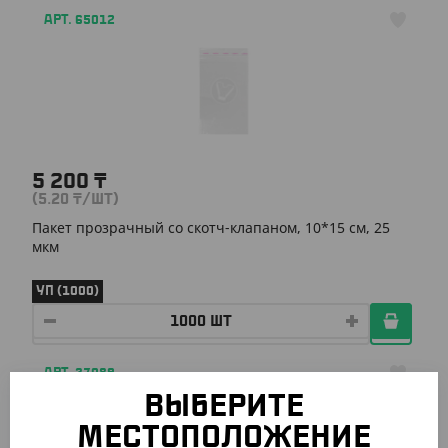
АРТ. 65012
5 200
₸
(5.20
₸
/ШТ)
Пакет прозрачный со скотч-клапаном, 10*15 см, 25
мкм
УП (1000)
АРТ. 37089
ВЫБЕРИТЕ
МЕСТОПОЛОЖЕНИЕ