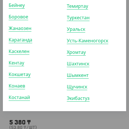
Бейнеу
Темиртау
Боровое
Туркестан
3 710
₸
(37.10
₸
/ШТ)
Жанаозен
Уральск
Пакет металлизированный дой-пак с замком зип-лок,
Караганда
105*190 мм (35+35), 140 мкм, черный, матовый с окном
Усть-Каменогорск
Каскелен
Хромтау
УП (100)
КОР (500)
Кентау
Шахтинск
Кокшетау
Шымкент
АРТ. 37084
Конаев
Щучинск
Костанай
Экибастуз
5 380
₸
(53.80
₸
/ШТ)