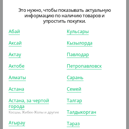
Это нужно, чтобы показывать актуальную
информацию по наличию товаров и
упростить покупки.
7 330
₸
(73.30
₸
/ШТ)
Абай
Кульсары
Пакет дой-пак с замком зип-лок, 220*300 мм (40+40),
Аксай
Кызылорда
140 мкм, белый с окном
Актау
Павлодар
УП (100)
КОР (500)
Актобе
Петропавловск
Алматы
Сарань
Астана
Семей
ПОХОЖИЕ ТОВАРЫ
Астана, за чертой
Талгар
АРТ. 37080
города
Талдыкорган
Косшы, Жибек-Жолы и другие
Атырау
Тараз