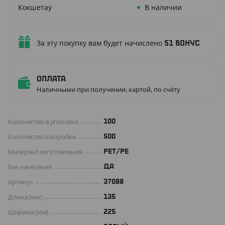
Кокшетау
В наличии
За эту покупку вам будет начислено
51
бонус
Оплата
Наличными при получении, картой, по счёту
Количество в упаковке
100
Количество в коробке
500
Материал изготовления
РЕТ/РЕ
Без нанесения
ДА
Артикул
37088
Длина (мм)
135
Ширина (мм)
225