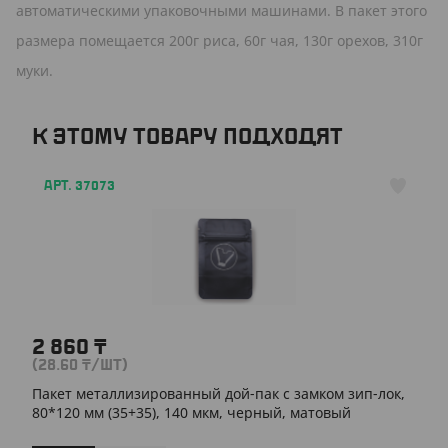
автоматическими упаковочными машинами. В пакет этого
размера помещается 200г риса, 60г чая, 130г орехов, 310г
муки.
К ЭТОМУ ТОВАРУ ПОДХОДЯТ
АРТ. 37073
2 860
₸
(28.60
₸
/ШТ)
Пакет металлизированный дой-пак с замком зип-лок,
80*120 мм (35+35), 140 мкм, черный, матовый