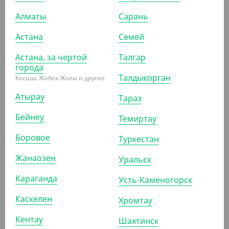
Алматы
Сарань
8 900
₸
Астана
Семей
(89
₸
/ШТ)
Пакет металлизированный дой-пак с замком зип-лок,
Астана, за чертой
Талгар
210*330 мм (40+40), 140 мкм, прозрачный
города
Талдыкорган
Косшы, Жибек-Жолы и другие
УП (100)
КОР (500)
Атырау
Тараз
Бейнеу
Темиртау
Боровое
Туркестан
ПОХОЖИЕ ТОВАРЫ
Жанаозен
Уральск
АРТ. 37080
Караганда
Усть-Каменогорск
Каскелен
Хромтау
Кентау
Шахтинск