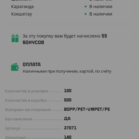
Караганда
В наличии
Кокшетау
В наличии
За эту покупку вам будет начислено
55
бонусов
Оплата
Наличными при получении, картой, по счёту
Количество в упаковке
100
Количество в коробке
500
Материал изготовления
BOPP/PET-VMPET/PE
Без нанесения
ДА
Артикул
37071
Длина (мм)
140