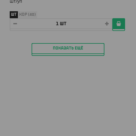
шт/уп
ШТ
КОР (40)
ПОКАЗАТЬ ЕЩЁ