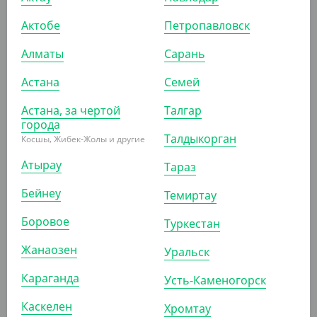
Актобе
Петропавловск
Алматы
Сарань
Астана
Семей
627.90
₸
(627.90
₸
/ШТ)
Астана, за чертой
Талгар
города
Маечка без ручки в руллоне, прозрачная ,25*35 см
200 шт. Cyclyc
Талдыкорган
Косшы, Жибек-Жолы и другие
Атырау
Тараз
ШТ
КОР (24)
Бейнеу
Темиртау
Боровое
Туркестан
АРТ. 6100613
Жанаозен
Уральск
Караганда
Усть-Каменогорск
Каскелен
Хромтау