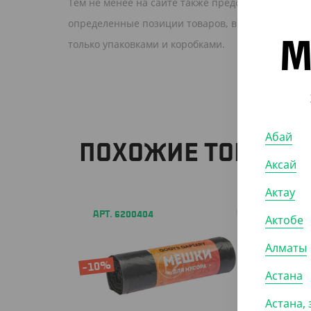
Тем не менее на сайте также представлена цена з
определенные позиции товаров, включая эту, це
только упаковками и коробками.
М
Абай
ПОХОЖИЕ ТОВАРЫ
Аксай
Актау
АРТ. 6200404
АРТ. 62
Актобе
Алматы
-10%
Астана
Астана, 