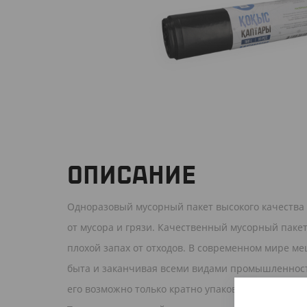
ОПИСАНИЕ
Одноразовый мусорный пакет высокого качества
от мусора и грязи. Качественный мусорный пакет
плохой запах от отходов. В современном мире м
быта и заканчивая всеми видами промышленност
его возможно только кратно упаковке (10 шт., 2