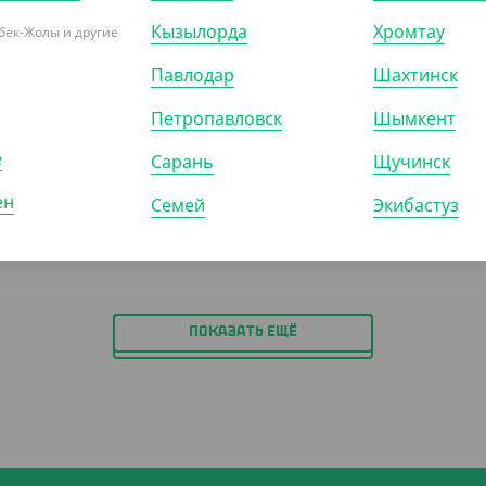
Кызылорда
Хромтау
бек-Жолы и другие
7
₸
789
₸
879
₸
/ШТ)
(789
₸
/ШТ)
Павлодар
Шахтинск
ый пакет без этикетки,
Мусорный пакет прочный, 120
25 мкм, 80*110 см, 10 шт/
л, 40 мкм, Yan's
Петропавловск
Шымкент
е
Сарань
Щучинск
ен
Р (60)
ШТ
КОР (20)
Семей
Экибастуз
ПОКАЗАТЬ ЕЩЁ