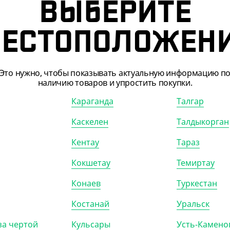
а одну штуку, для удобства ваших расчетов. Соответственно на
ВЫБЕРИТЕ
на за штуку является справочной и приобретение товара возм
ЕСТОПОЛОЖЕН
Это нужно, чтобы показывать актуальную информацию п
наличию товаров и упростить покупки.
Караганда
Талгар
Каскелен
Талдыкорган
Кентау
Тараз
009
АРТ. 6200301
Кокшетау
Темиртау
Конаев
Туркестан
-10%
Костанай
Уральск
за чертой
Кульсары
Усть-Камено