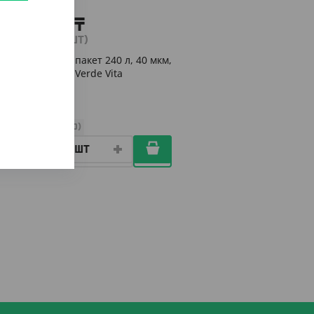
1 299
₸
(1 299
₸
/ШТ)
Мусорный пакет 240 л, 40 мкм,
90*130 см, Verde Vita
ШТ
КОР (10)