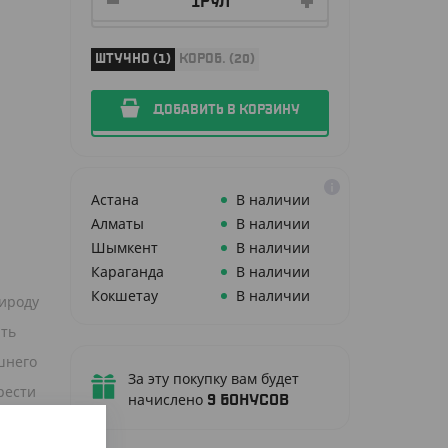
ШТУЧНО (1)
КОРОБ. (20)
ДОБАВИТЬ В КОРЗИНУ
Астана
В наличии
Алматы
В наличии
Шымкент
В наличии
Караганда
В наличии
Кокшетау
В наличии
ироду
ить
шнего
За эту покупку вам будет
рести
начислено
9
бонусов
 норм.