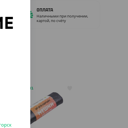
ожно
Оплата
Наличными при получении,
ИЕ
картой, по счёту
о
АРТ. 6200501
горск