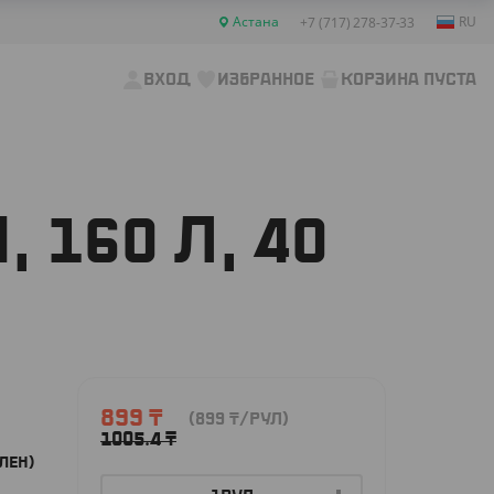
Астана
RU
+7 (717) 278-37-33
ВХОД
ИЗБРАННОЕ
КОРЗИНА ПУСТА
160 Л, 40
899
₸
(899
₸
/РУЛ)
1005.4
₸
ЛЕН)