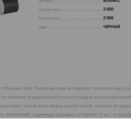
Артикул
6200401
Длина (мм)
2 000
Высота (мм)
2 000
Цвет
ЧЕРНЫЙ
 с объемом 160л. Мусорные пакеты помогают очистить нашу пр
 не позволит отходам разлететься по воздуху или распростран
ешки служат нам во всех сферах нашей жизни- начиная от дома
и. ВНИМАНИЕ: неделимая упаковка составляет 10 шт., и приоб
0 шт..). Данная мера предназначена для выполнения санитарных