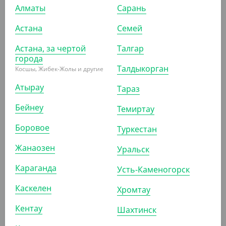
Алматы
Сарань
Астана
Семей
2 109.60
₸
(87.90
₸
/ШТ)
Астана, за чертой
Талгар
Чековая лента термо 57мм*17м (24шт/уп)
города
Талдыкорган
Косшы, Жибек-Жолы и другие
УП (24)
КОР (480)
Атырау
Тараз
Бейнеу
Темиртау
АРТ. 8100604
Боровое
Туркестан
Жанаозен
Уральск
-9%
Караганда
Усть-Каменогорск
Каскелен
Хромтау
1 107.54
₸
1 218
₸
Кентау
Шахтинск
(79.11
₸
/ШТ)
Чековая термолента, 57 мм, 15 м, Verde Vita