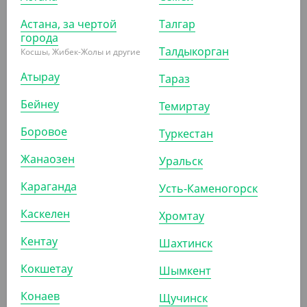
В разделе «Бонусы» личного кабинета на сайте
Астана, за чертой
Талгар
города
Талдыкорган
Косшы, Жибек-Жолы и другие
КАК ТРАТИТЬ БОНУСЫ
Атырау
Тараз
Оформите заказ на сайте
Бейнеу
Темиртау
Чтобы использовать бонусы при оформлении заказа,
используйте переключатель «Списать бонусы» и
Боровое
Туркестан
укажите количество бонусов для списания в
Жанаозен
Уральск
появившемся поле
Караганда
Усть-Каменогорск
Только физические лица могут списывать бонусы при
оплате покупок
Каскелен
Хромтау
Можно списать бонусы только при самостоятельном
Кентау
Шахтинск
оформлении заказа и через сайт и приложение.
Кокшетау
Шымкент
Конаев
Щучинск