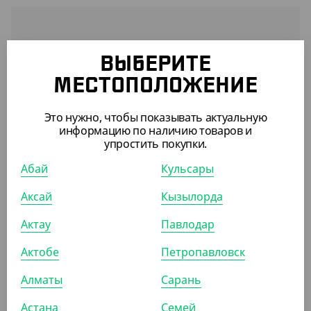
ВЫБЕРИТЕ
СРОК ДЕЙСТВИЯ НЕ ОГРАНИЧЕН
МЕСТОПОЛОЖЕНИЕ
Если вы совершаете хотя бы одну покупку
раз в 180 дней
Это нужно, чтобы показывать актуальную
информацию по наличию товаров и
упростить покупки.
Абай
Кульсары
КАК НАЧИСЛЯЮТСЯ БОНУСЫ
Аксай
Кызылорда
За покупки на сайте и в приложении
Актау
Павлодар
При заказах и физических, и юридических лиц
Начисляются в течение 5 дней после получения заказа
Актобе
Петропавловск
Алматы
Сарань
КАК УЗНАТЬ КОЛИЧЕСТВО
БОНУСОВ
Астана
Семей