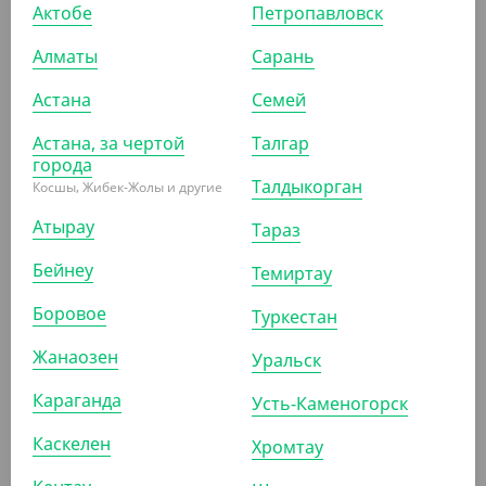
Бургер бокс ECO BURGER XL,
Актобе
Петропавловск
DoECO
Алматы
Сарань
УП (50)
КОР (150)
Астана
Семей
Астана, за чертой
Талгар
города
Талдыкорган
Косшы, Жибек-Жолы и другие
Атырау
Тараз
Бейнеу
Темиртау
Боровое
Туркестан
Жанаозен
Уральск
Караганда
Усть-Каменогорск
Каскелен
Хромтау