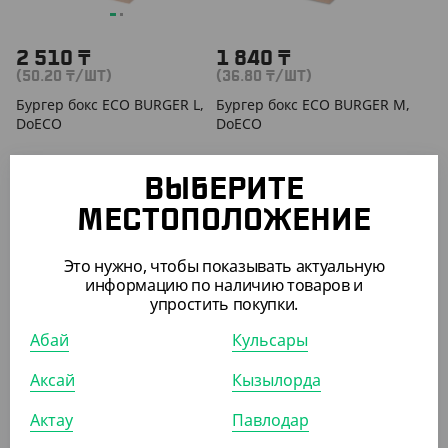
2 510
₸
1 840
₸
(50.20
₸
/ШТ)
(36.80
₸
/ШТ)
Бургер бокс ECO BURGER L,
Бургер бокс ECO BURGER M,
DoECO
DoECO
УП (50)
КОР (150)
УП (50)
КОР (300)
ВЫБЕРИТЕ
МЕСТОПОЛОЖЕНИЕ
АРТ. 3303311
Это нужно, чтобы показывать актуальную
информацию по наличию товаров и
упростить покупки.
Абай
Кульсары
Аксай
Кызылорда
3 585
₸
Актау
Павлодар
(71.70
₸
/ШТ)