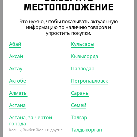
МЕСТОПОЛОЖЕНИЕ
АРТ. 3525404
АРТ. 3525902
Это нужно, чтобы показывать актуальную
информацию по наличию товаров и
упростить покупки.
Абай
Кульсары
Аксай
Кызылорда
2 468.20
₸
5 634.90
₸
(2 468.20
₸
/ШТ)
(5 634.90
₸
/ШТ)
Актау
Павлодар
Салфетка с ажурным краем,
Салфетка с ажурным краем,
Актобе
Петропавловск
круглая, d 260 мм, белая,
прямоугольная, 300*400 мм,
250 шт/уп
белая, 250 шт/уп, Deco
Алматы
Сарань
СООБЩИТЬ О
СООБЩИТЬ О
Астана
Семей
ПОСТУПЛЕНИИ
ПОСТУПЛЕНИИ
Астана, за чертой
Талгар
города
АРТ. 3525604
АРТ. 3525201
Талдыкорган
Косшы, Жибек-Жолы и другие