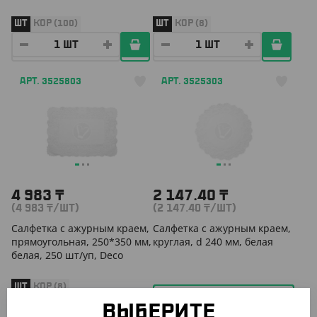
ШТ
КОР (100)
ШТ
КОР (8)
АРТ. 3525803
АРТ. 3525303
4 983
₸
2 147.40
₸
(4 983
₸
/ШТ)
(2 147.40
₸
/ШТ)
Салфетка с ажурным краем,
Салфетка с ажурным краем,
прямоугольная, 250*350 мм,
круглая, d 240 мм, белая
белая, 250 шт/уп, Deco
ШТ
КОР (8)
СООБЩИТЬ О
ВЫБЕРИТЕ
ПОСТУПЛЕНИИ