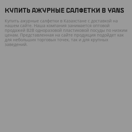
КУПИТЬ АЖУРНЫЕ САЛФЕТКИ В YANS
Купить ажурные салфетки в Казахстане с доставкой на
нашем сайте. Наша компания занимается оптовой
продажей B2B одноразовой пластиковой посуды по низким
ценам. Представленная на сайте продукция подойдет как
для небольших торговых точек, так и для крупных
заведений.