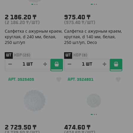
2 186.20
₸
975.40
₸
(2 186.20
₸
/ШТ)
(975.40
₸
/ШТ)
Салфетка с ажурным краем,
Салфетка с ажурным краем,
круглая, d 240 мм, белая,
круглая, d 140 мм, белая,
250 шт/уп
250 шт/уп, Deco
ШТ
КОР (25)
ШТ
КОР (8)
АРТ. 3525405
АРТ. 3524801
2 729.50
₸
474.60
₸
(2 729.50
₸
/ШТ)
(474.60
₸
/ШТ)