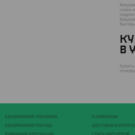
Вакуум
снеки 
надежн
Вакуум
бытовы
КУ
В 
Купить
телефон
ОДНОРАЗОВАЯ УПАКОВКА
О КОМПАНИИ
ОДНОРАЗОВАЯ ПОСУДА
ДОСТАВКА И ОПЛАТА
БУМАЖНАЯ ПРОДУКЦИЯ
СТАТЬ ПАРТНЁРОМ