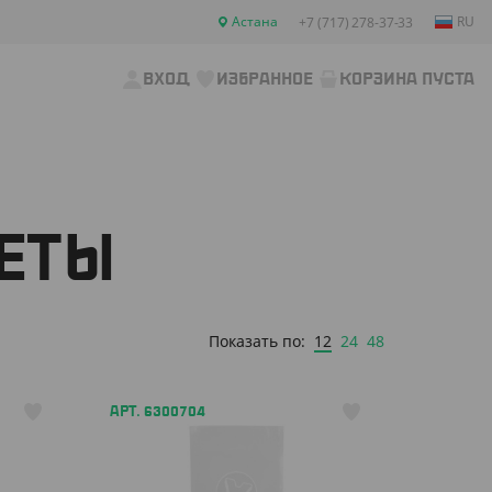
Астана
RU
+7 (717) 278-37-33
ВХОД
ИЗБРАННОЕ
КОРЗИНА ПУСТА
ЕТЫ
12
24
48
Показать по:
АРТ. 6300704