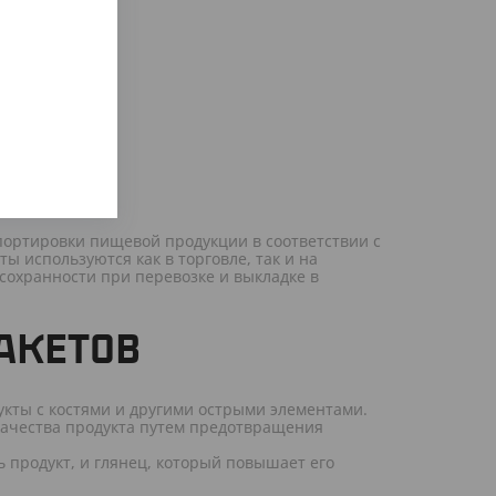
портировки пищевой продукции в соответствии с
 используются как в торговле, так и на
 сохранности при перевозке и выкладке в
АКЕТОВ
укты с костями и другими острыми элементами.
качества продукта путем предотвращения
 продукт, и глянец, который повышает его