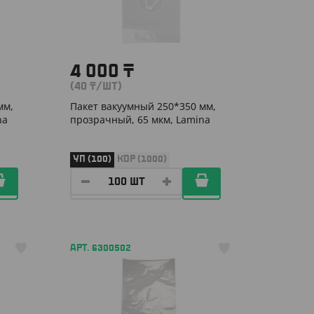
4 000
₸
(40
₸
/ШТ)
мм,
Пакет вакуумный 250*350 мм,
na
прозрачный, 65 мкм, Lamina
УП (100)
КОР (1000)
АРТ. 6300502