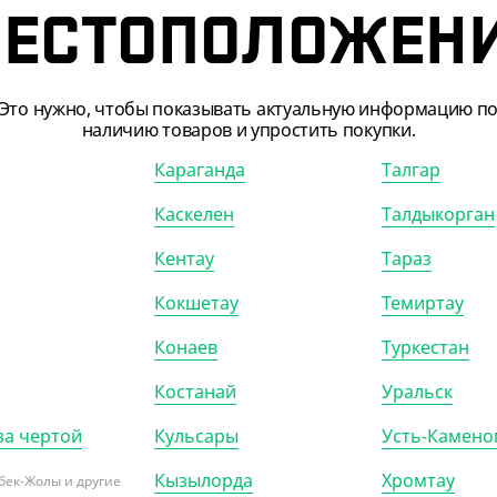
ЕСТОПОЛОЖЕН
160
₸
10 840
₸
.80
₸
/ШТ)
(54.20
₸
/ШТ)
Это нужно, чтобы показывать актуальную информацию п
т вакуумный 160*200 мм,
Пакет вакуумный 300*400 
наличию товаров и упростить покупки.
рачный, 65 мкм, 200 шт/уп
прозрачный, 65 мкм
Караганда
Талгар
Каскелен
Талдыкорган
ООБЩИТЬ О ПОСТУПЛЕНИИ
СООБЩИТЬ О ПОСТУПЛЕ
Кентау
Тараз
Кокшетау
Темиртау
 6300206
Конаев
Туркестан
Костанай
Уральск
за чертой
Кульсары
Усть-Камено
Кызылорда
Хромтау
бек-Жолы и другие