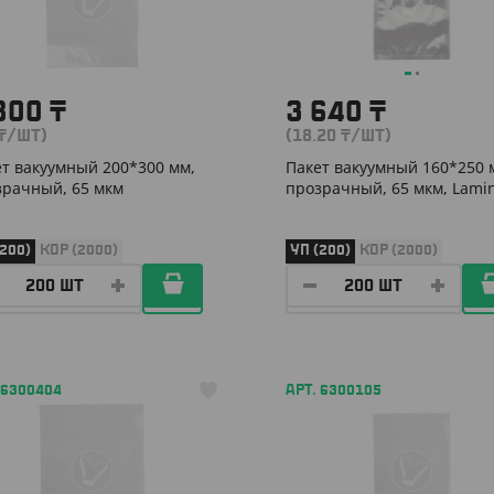
800
₸
3 640
₸
₸
/ШТ)
(18.20
₸
/ШТ)
т вакуумный 200*300 мм,
Пакет вакуумный 160*250 
зрачный, 65 мкм
прозрачный, 65 мкм, Lami
(200)
КОР (2000)
УП (200)
КОР (2000)
 6300404
АРТ. 6300105