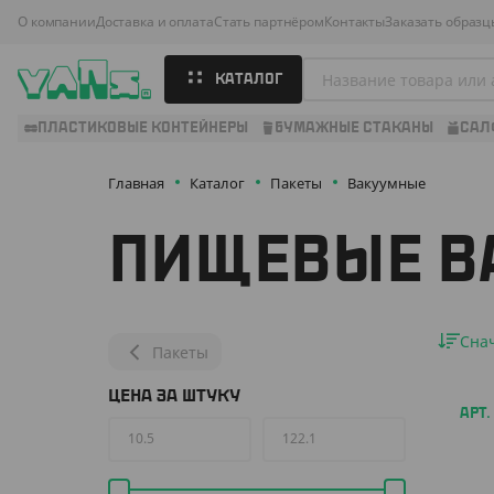
О компании
Доставка и оплата
Стать партнёром
Контакты
Заказать образц
КАТАЛОГ
ПЛАСТИКОВЫЕ КОНТЕЙНЕРЫ
БУМАЖНЫЕ СТАКАНЫ
САЛ
Главная
Каталог
Пакеты
Вакуумные
ПИЩЕВЫЕ В
Сна
Пакеты
ЦЕНА ЗА ШТУКУ
АРТ.