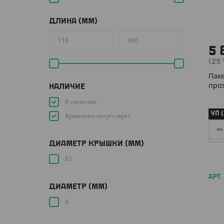
ДЛИНА (ММ)
5 
(29
Паке
про
НАЛИЧИЕ
В наличии
УП 
Временно отсутствует
ДИАМЕТР КРЫШКИ (ММ)
65
АРТ.
ДИАМЕТР (ММ)
8