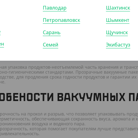
740
₸
Павлодар
Шахтинск
.70
₸
/ШТ)
Петропавловск
Шымкент
т вакуумный 200*200 мм,
зрачный, 65 мкм
е
Сарань
Щучинск
ен
Семей
Экибастуз
ООБЩИТЬ О ПОСТУПЛЕНИИ
ная упаковка продуктов-неотъемлемой часть хранения и транс
рно-гигиеническими стандартами. Прозрачные вакуумные пакеты
одстве, для продления срока годности продуктов и гарантии их
не.
ОБЕНОСТИ ВАКУУМНЫХ П
рочность на прокол и разрыв, что позволяет упаковывать прод
ерметичность, обеспечивающая сохранность вкуса, аромата и 
роникновения воздуха и водяного пара.
розрачность, которая помогает покупателям лучше представить
ривлекательность.