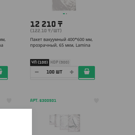
12 210
₸
(122.10
₸
/ШТ)
мм,
Пакет вакуумный 400*600 мм,
na
прозрачный, 65 мкм, Lamina
УП (100)
КОР (900)
АРТ. 6300501