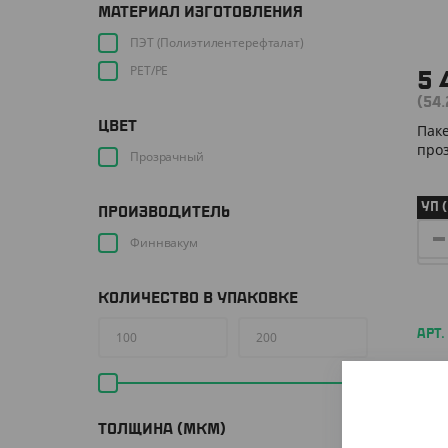
МАТЕРИАЛ ИЗГОТОВЛЕНИЯ
ПЭТ (Полиэтилентерефталат)
РЕТ/РЕ
5 
(54
ЦВЕТ
Паке
проз
Прозрачный
УП 
ПРОИЗВОДИТЕЛЬ
Финнвакум
КОЛИЧЕСТВО В УПАКОВКЕ
АРТ.
ТОЛЩИНА (МКМ)