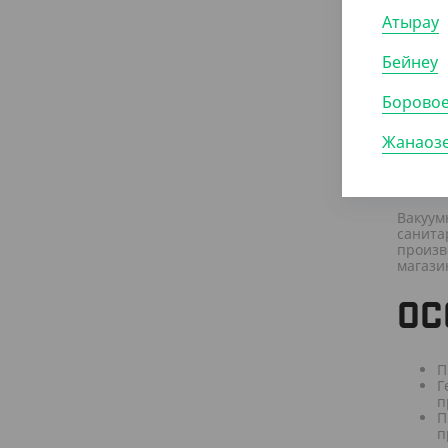
4 
Атырау
(23
Бейнеу
Паке
про
Борово
Жанаоз
С
Вакуум
санита
произв
магази
ОС
П
Г
п
П
п