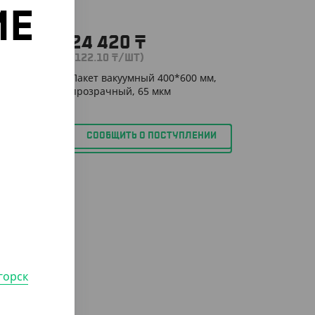
ИЕ
24 420
₸
(122.10
₸
/ШТ)
о
мм,
Пакет вакуумный 400*600 мм,
прозрачный, 65 мкм
НИИ
СООБЩИТЬ О ПОСТУПЛЕНИИ
горск