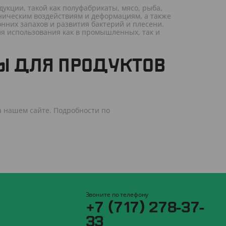
дукции, такой как полуфабрикаты, мясо, рыба,
ническим воздействиям и деформациям, а также
них запахов и развития бактерий и плесени.
ля использования как в промышленных, так и
Ы ДЛЯ ПРОДУКТОВ
а нашем сайте. Подробности по
Звоните по телефону
+7 (717) 278-37-
33