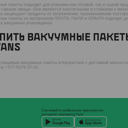
ные пакеты подходят для упаковки как готовой, так и сырой про
и свежие овощи. Они являются эластичными и стойкими к меха
о защищают продукты от загрязнения, проникновения посторон
ные пакеты из материалов ПЭТ/ПЭ, ПА/ПЭ и ОПА/ПЭ подходят д
х вакуумных упаковщиках.
ПИТЬ ВАКУУМНЫЕ ПАКЕТ
YANS
 пищевые вакуумные пакеты в Казахстане с доставкой можно н
у +7(717)278-37-33.
Скачивайте мобильное приложение
интернет-магазина Yans