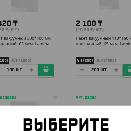
420
₸
2 100
₸
.20
₸
/ШТ)
(10.50
₸
/ШТ)
т вакуумный 300*400 мм,
Пакет вакуумный 110*160 
рачный, 65 мкм, Lamina
прозрачный, 65 мкм, Lami
(100)
КОР (1000)
УП (200)
КОР (4800)
 6300204
АРТ. 63004
ВЫБЕРИТЕ