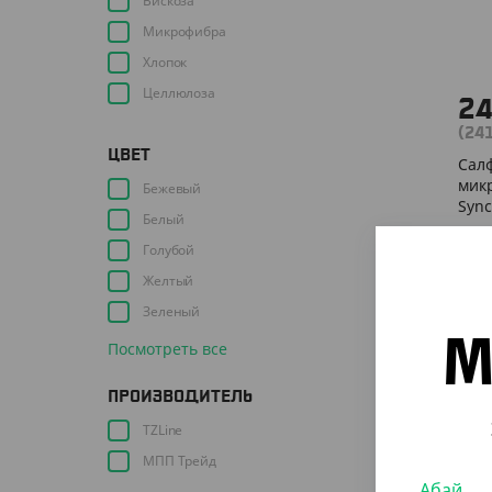
Вискоза
Микрофибра
Хлопок
Целлюлоза
2
(24
ЦВЕТ
Салф
микр
Бежевый
Sync
Белый
Голубой
ШТ
Желтый
Зеленый
М
Посмотреть все
ПРОИЗВОДИТЕЛЬ
АРТ.
TZLine
МПП Трейд
Абай