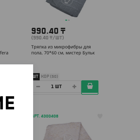
990.40
₸
(990.40
₸
/ШТ)
Тряпка из микрофибры для
fera
пола, 70*60 см, мистер Бульк
ШТ
КОР (50)
ИЕ
АРТ. 4300408
о