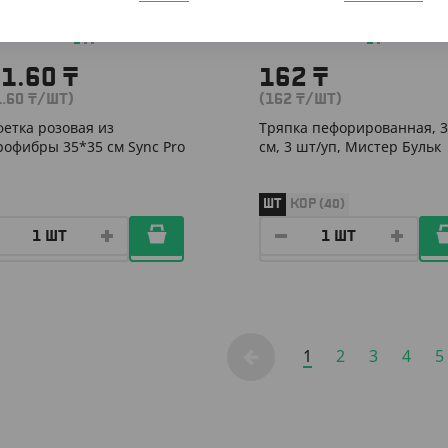
41.60
₸
162
₸
1.60
₸
/ШТ)
(162
₸
/ШТ)
етка розовая из
Тряпка пефорированная, 
офибры 35*35 см Sync Pro
см, 3 шт/уп, Мистер Бульк
ШТ
КОР (40)
1
2
3
4
5