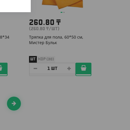
260.80
₸
(260.80
₸
/ШТ)
38*34
Тряпка для пола, 60*50 см,
Мистер Бульк
ШТ
КОР (30)