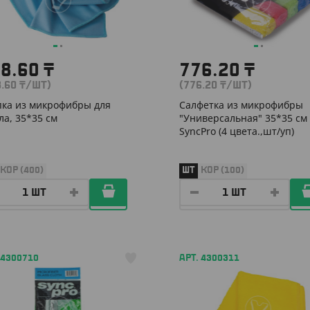
58.60
₸
776.20
₸
8.60
₸
/ШТ)
(776.20
₸
/ШТ)
пка из микрофибры для
Салфетка из микрофибры
ла, 35*35 см
"Универсальная" 35*35 см
SyncPro (4 цвета.,шт/уп)
КОР (400)
ШТ
КОР (100)
 4300710
АРТ. 4300311