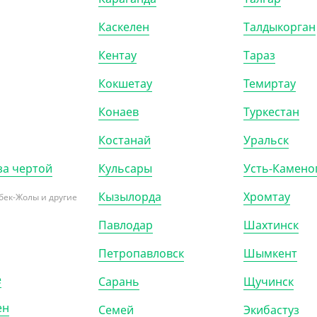
Каскелен
Талдыкорган
Кентау
Тараз
95.80
₸
177.40
₸
Кокшетау
Темиртау
5.80
₸
/ШТ)
(177.40
₸
/ШТ)
пка из микрофибры для
Тряпка универсальная, 38
Конаев
Туркестан
, 60*50 см, Мистер Бульк
см, 3 шт/уп, Мистер Бульк
Костанай
Уральск
КОР (50)
ШТ
КОР (40)
за чертой
Кульсары
Усть-Камено
Кызылорда
Хромтау
бек-Жолы и другие
Павлодар
Шахтинск
 4300717
АРТ. 4300110
Петропавловск
Шымкент
е
Сарань
Щучинск
ен
Семей
Экибастуз