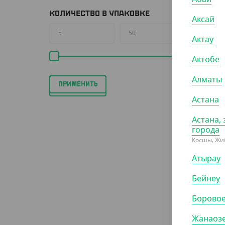
КОЛИЧЕСТВО В УПАКОВКЕ
Аксай
Актау
5
Актобе
(59
Тря
Алматы
пола
ПРИМЕНИТЬ
Астана
ШТ
Астана, 
города
Косшы, Жи
Атырау
Бейнеу
АРТ.
Борово
Жанаоз