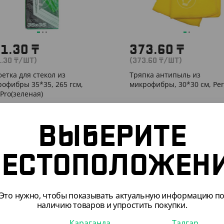
41.30
₸
373.60
₸
1.30
₸
/ШТ)
(373.60
₸
/ШТ)
етка для стекол из
Тряпка антипыль из
офибры 35*35, 265 гсм,
микрофибры, 30*30 см, Per
Pro(зеленая)
ШТ
КОР (50)
ВЫБЕРИТЕ
ЕСТОПОЛОЖЕН
 4300409
АРТ. 4300108
Это нужно, чтобы показывать актуальную информацию п
наличию товаров и упростить покупки.
Караганда
Талгар