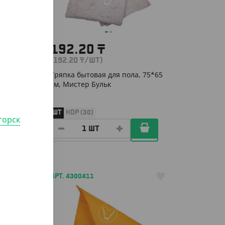
192.20
₸
(192.20
₸
/ШТ)
*30
Тряпка бытовая для пола, 75*65
см, Мистер Бульк
ШТ
КОР (30)
горск
АРТ. 4300411