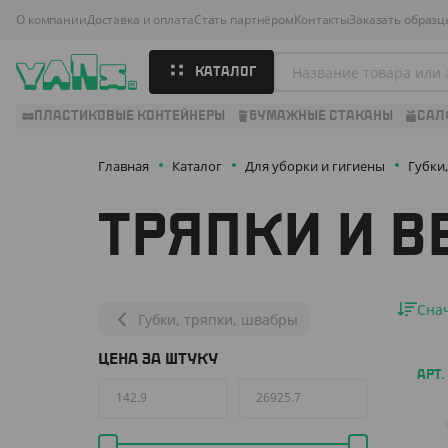
О компании
Доставка и оплата
Стать партнёром
Контакты
Заказать образц
КАТАЛОГ
ПЛАСТИКОВЫЕ КОНТЕЙНЕРЫ
БУМАЖНЫЕ СТАКАНЫ
САЛ
Главная
Каталог
Для уборки и гигиены
Губки
ТРЯПКИ И В
Сна
Губки, тряпки, швабры
ЦЕНА ЗА ШТУКУ
АРТ.