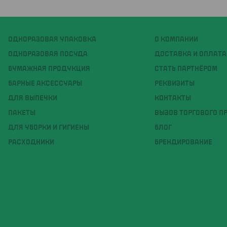
ОДНОРАЗОВАЯ УПАКОВКА
О КОМПАНИИ
ОДНОРАЗОВАЯ ПОСУДА
ДОСТАВКА И ОПЛАТА
БУМАЖНАЯ ПРОДУКЦИЯ
СТАТЬ ПАРТНЁРОМ
БАРНЫЕ АКСЕССУАРЫ
РЕКВИЗИТЫ
ДЛЯ ВЫПЕЧКИ
КОНТАКТЫ
ПАКЕТЫ
ВЫЗОВ ТОРГОВОГО П
ДЛЯ УБОРКИ И ГИГИЕНЫ
БЛОГ
РАСХОДНИКИ
БРЕНДИРОВАНИЕ