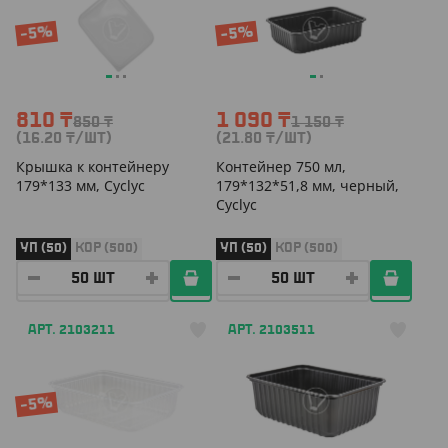
-5%
-5%
810
₸
1 090
₸
850
₸
1 150
₸
(16.20
₸
/ШТ)
(21.80
₸
/ШТ)
Крышка к контейнеру
Контейнер 750 мл,
179*133 мм, Cyclyс
179*132*51,8 мм, черный,
Cyclyc
УП (50)
КОР (500)
УП (50)
КОР (500)
АРТ. 2103211
АРТ. 2103511
-5%