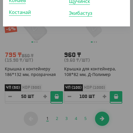
Конаев
Щучинск
АРТ. 2103802
АРТ. 2102906
Костанай
Экибастуз
-6%
795
₸
960
₸
850
₸
(15.90
₸
/ШТ)
(9.60
₸
/ШТ)
Крышка к контейнеру
Крышка для контейнера,
186*132 мм, прозрачная
108*82 мм, Д-Полимер
УП (50)
КОР (500)
УП (100)
КОР (1000)
1
2
3
4
5