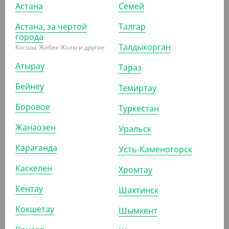
Астана
Семей
УП (50)
КОР (1000)
УП (100)
КОР (1000)
Астана, за чертой
Талгар
города
Талдыкорган
Косшы, Жибек-Жолы и другие
АРТ. 2103711
АРТ. 2103611
Атырау
Тараз
Бейнеу
Темиртау
-7%
-9%
Боровое
Туркестан
Жанаозен
Уральск
2 090
₸
1 870
₸
2 250
₸
2 050
₸
(41.80
₸
/ШТ)
(37.40
₸
/ШТ)
Караганда
Усть-Каменогорск
Контейнер 2000 мл,
Контейнер 1500 мл,
179*132*125 мм,
179*132*89 мм,
Каскелен
Хромтау
прозрачный, Cyclyc
прозрачный, Cyclyc
Кентау
Шахтинск
УП (50)
КОР (500)
УП (50)
КОР (500)
Кокшетау
Шымкент