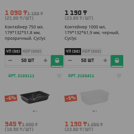
1 090
₸
1 190
₸
1 150
₸
(21.80
₸
/ШТ)
(23.80
₸
/ШТ)
Контейнер 750 мл,
Контейнер 1000 мл,
179*132*51,8 мм,
179*132*61,9 мм, черный,
прозрачный, Cyclyc
Cyclyc
УП (50)
КОР (500)
УП (50)
КОР (500)
АРТ. 2103111
АРТ. 2103411
-6%
-5%
945
₸
1 190
₸
1 000
₸
1 250
₸
(18.90
₸
/ШТ)
(23.80
₸
/ШТ)