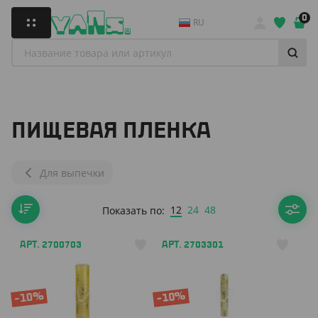
0
RU
ПИЩЕВАЯ ПЛЕНКА
Для выпечки
12
24
48
Показать по:
АРТ. 2700703
АРТ. 2703301
-10%
-10%