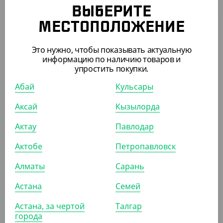
ВЫБЕРИТЕ
МЕСТОПОЛОЖЕНИЕ
АРТ. 2703405
АРТ. 270070401
Это нужно, чтобы показывать актуальную
информацию по наличию товаров и
-10%
-10%
упростить покупки.
Абай
Кульсары
Аксай
Кызылорда
1 078.02
₸
5 063.85
₸
1 197.80
₸
5 626.50
₸
(1 078.02
₸
/ШТ)
(5 063.85
₸
/ШТ)
Актау
Павлодар
Пленка пищевая, 45 см, 180
Пленка пищевая, 45 см, 700
м, 8 мкм
м, 10 мкм, Lamina
Актобе
Петропавловск
ШТ
КОР (6)
КОР
Алматы
Сарань
Астана
Семей
Астана, за чертой
Талгар
АРТ. 2703307
АРТ. 27001
города