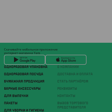
Скачивайте мобильное приложение
интернет-магазина Yans
ОДНОРАЗОВАЯ УПАКОВКА
О КОМПАНИИ
ОДНОРАЗОВАЯ ПОСУДА
ДОСТАВКА И ОПЛАТА
БУМАЖНАЯ ПРОДУКЦИЯ
СТАТЬ ПАРТНЁРОМ
БАРНЫЕ АКСЕССУАРЫ
РЕКВИЗИТЫ
ДЛЯ ВЫПЕЧКИ
КОНТАКТЫ
ПАКЕТЫ
ВЫЗОВ ТОРГОВОГО
ПРЕДСТАВИТЕЛЯ
ДЛЯ УБОРКИ И ГИГИЕНЫ