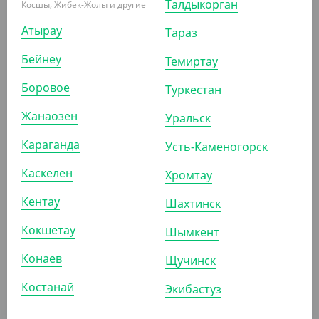
Талдыкорган
Косшы, Жибек-Жолы и другие
Атырау
Тараз
Бейнеу
Темиртау
Боровое
629
₸
449.40
₸
Туркестан
(629
₸
/ШТ)
(449.40
₸
/ШТ)
Жанаозен
Уральск
Пленка пищевая, 30 см, 180
Пленка пищевая Эконом
м, 8 мкм, Lamina
300*100/15 мкм
Караганда
Усть-Каменогорск
Каскелен
СООБЩИТЬ О
СООБЩИТЬ О
Хромтау
ПОСТУПЛЕНИИ
ПОСТУПЛЕНИИ
Кентау
Шахтинск
АРТ. 2700704
АРТ. 2703406
Кокшетау
Шымкент
Конаев
Щучинск
Костанай
Экибастуз