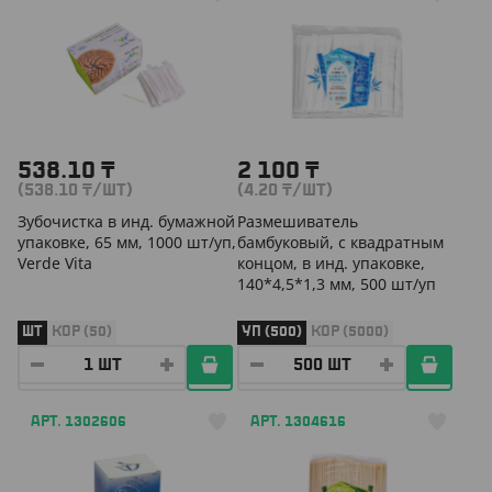
538.10
₸
2 100
₸
(538.10
₸
/ШТ)
(4.20
₸
/ШТ)
Зубочистка в инд. бумажной
Размешиватель
упаковке, 65 мм, 1000 шт/уп,
бамбуковый, с квадратным
Verde Vita
концом, в инд. упаковке,
140*4,5*1,3 мм, 500 шт/уп
ШТ
КОР (50)
УП (500)
КОР (5000)
АРТ. 1302606
АРТ. 1304616