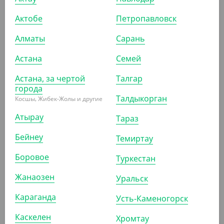
Актобе
Петропавловск
2 650
₸
771.80
₸
(5.30
₸
/ШТ)
(771.80
₸
/ШТ)
Алматы
Сарань
Размешиватель
Размешиватель "Ложка
бамбуковый, с квадратным
коктейльная", 250 мм, 35
Астана
Семей
концом, в инд. упаковке,
шт./упак.
180*4,5*1,3 мм, 500 шт/уп
Астана, за чертой
Талгар
города
УП (500)
КОР (5000)
ШТ
Талдыкорган
Косшы, Жибек-Жолы и другие
Атырау
Тараз
Бейнеу
АРТ. 1304615
АРТ. 1302605
Темиртау
Боровое
Туркестан
Жанаозен
Уральск
Караганда
Усть-Каменогорск
1 700
₸
538.10
₸
Каскелен
Хромтау