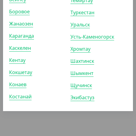
Темиртау
СООБЩИТЬ О
СООБЩИТЬ О
Боровое
Туркестан
ПОСТУПЛЕНИИ
ПОСТУПЛЕНИИ
Жанаозен
Уральск
Караганда
Усть-Каменогорск
Каскелен
Хромтау
Кентау
Шахтинск
Кокшетау
Шымкент
Конаев
Щучинск
Костанай
Экибастуз