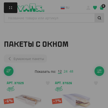
0
RU
ПАКЕТЫ С ОКНОМ
Бумажные пакеты
12
24
48
Показать по:
АРТ. 37025
АРТ. 37026
-6%
-7%