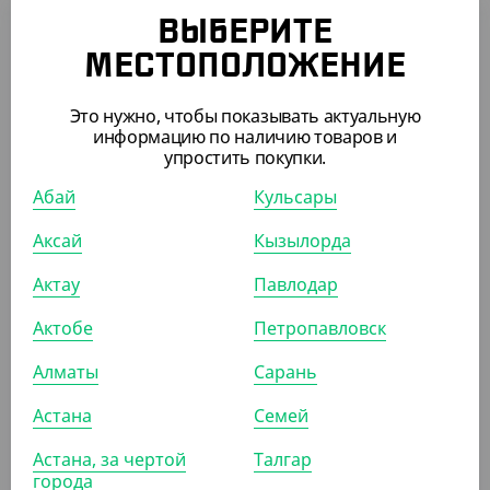
ВЫБЕРИТЕ
МЕСТОПОЛОЖЕНИЕ
АРТ. 1340305
АРТ. 1300214
Это нужно, чтобы показывать актуальную
информацию по наличию товаров и
упростить покупки.
Абай
Кульсары
Аксай
Кызылорда
815
₸
520
₸
(16.30
₸
/ШТ)
(10.40
₸
/ШТ)
Актау
Павлодар
Вилка столовая
Вилка столовая "Премиум",
"Биополимер", крафт, 170
желтая, 180 мм
Актобе
Петропавловск
мм
Алматы
Сарань
СООБЩИТЬ О
СООБЩИТЬ О
ПОСТУПЛЕНИИ
ПОСТУПЛЕНИИ
Астана
Семей
Астана, за чертой
Талгар
АРТ. 1300216
АРТ. 1301918
города