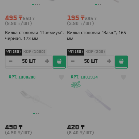
495
₸
195
₸
550
₸
245
₸
(9.90
₸
/ШТ)
(3.90
₸
/ШТ)
Вилка столовая "Премиум",
Вилка столовая "Basic", 165
черная, 173 мм
мм
УП (50)
КОР (1000)
УП (50)
КОР (200)
АРТ. 1300208
АРТ. 1301914
490
₸
420
₸
(4.90
₸
/ШТ)
(8.40
₸
/ШТ)