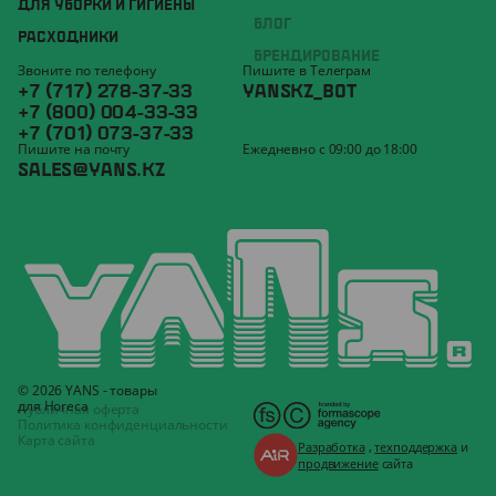
ДЛЯ УБОРКИ И ГИГИЕНЫ
БЛОГ
РАСХОДНИКИ
БРЕНДИРОВАНИЕ
Звоните по телефону
Пишите в Телеграм
+7 (717) 278-37-33
YANSKZ_BOT
+7 (800) 004-33-33
+7 (701) 073-37-33
Пишите на почту
Ежедневно с 09:00 до 18:00
SALES@YANS.KZ
© 2026 YANS - товары
для Horeca
Публичная оферта
Политика конфиденциальности
Карта сайта
Разработка
,
техподдержка
и
продвижение
сайта