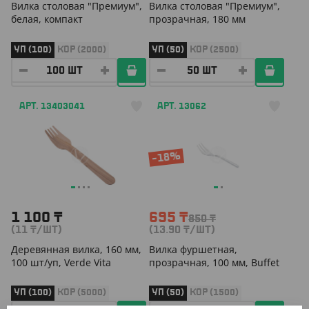
Вилка столовая "Премиум",
Вилка столовая "Премиум",
белая, компакт
прозрачная, 180 мм
УП (100)
КОР (2000)
УП (50)
КОР (2500)
АРТ. 13403041
АРТ. 13062
-18%
1 100
₸
695
₸
850
₸
(11
₸
/ШТ)
(13.90
₸
/ШТ)
Деревянная вилка, 160 мм,
Вилка фуршетная,
100 шт/уп, Verde Vita
прозрачная, 100 мм, Buffet
УП (100)
КОР (5000)
УП (50)
КОР (1500)