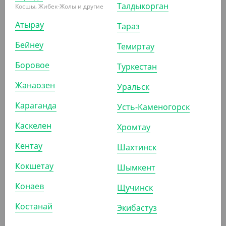
Талдыкорган
Косшы, Жибек-Жолы и другие
Атырау
Тараз
Бейнеу
Темиртау
Боровое
Туркестан
520
₸
420
₸
(10.40
₸
/ШТ)
(8.40
₸
/ШТ)
Жанаозен
Уральск
Вилка столовая "Премиум",
Вилка прозрачная кристалл,
розовая, 180 мм
Cyclyc
Караганда
Усть-Каменогорск
Каскелен
Хромтау
СООБЩИТЬ О
СООБЩИТЬ О
ПОСТУПЛЕНИИ
ПОСТУПЛЕНИИ
Кентау
Шахтинск
АРТ. 1340301
АРТ. 1340307
Кокшетау
Шымкент
Конаев
Щучинск
Костанай
Экибастуз