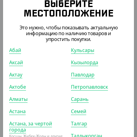
ВЫБЕРИТЕ
МЕСТОПОЛОЖЕНИЕ
235.20
₸
134.40
₸
(235.20
₸
/ШТ)
(134.40
₸
/ШТ)
Это нужно, чтобы показывать актуальную
Пакеты для льда, 10 шт/уп,
Пакеты для льда, 8 шт/уп,
информацию по наличию товаров и
240 кубиков
192 кубика
упростить покупки.
Абай
Кульсары
ШТ
КОР (100)
СООБЩИТЬ О
ПОСТУПЛЕНИИ
Аксай
Кызылорда
Актау
Павлодар
Актобе
Петропавловск
Алматы
Сарань
Астана
Семей
Астана, за чертой
Талгар
города
Талдыкорган
Косшы, Жибек-Жолы и другие