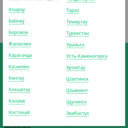
Атырау
Тараз
Бейнеу
Темиртау
Боровое
Туркестан
Жанаозен
Уральск
Скачивайте мобильное приложение
Караганда
интернет-магазина Yans
Усть-Каменогорск
Каскелен
Хромтау
ОДНОРАЗОВАЯ УПАКОВКА
О КОМПАНИИ
Кентау
Шахтинск
ОДНОРАЗОВАЯ ПОСУДА
ДОСТАВКА И ОПЛАТА
БУМАЖНАЯ ПРОДУКЦИЯ
СТАТЬ ПАРТНЁРОМ
Кокшетау
Шымкент
БАРНЫЕ АКСЕССУАРЫ
РЕКВИЗИТЫ
Конаев
Щучинск
ДЛЯ ВЫПЕЧКИ
КОНТАКТЫ
Костанай
Экибастуз
ПАКЕТЫ
ВЫЗОВ ТОРГОВОГО
ПРЕДСТАВИТЕЛЯ
ДЛЯ УБОРКИ И ГИГИЕНЫ
БЛОГ