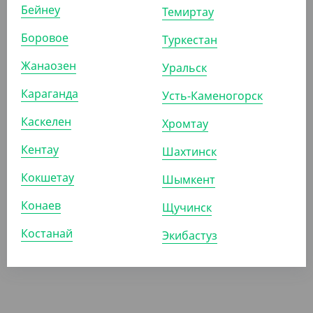
Бейнеу
ширина 10, толщина 2 мм
Темиртау
Боровое
Туркестан
СООБЩИТЬ О
ПОСТУПЛЕНИИ
Жанаозен
Уральск
Караганда
Усть-Каменогорск
Каскелен
Хромтау
Кентау
Шахтинск
Кокшетау
Шымкент
Конаев
Щучинск
Костанай
Экибастуз