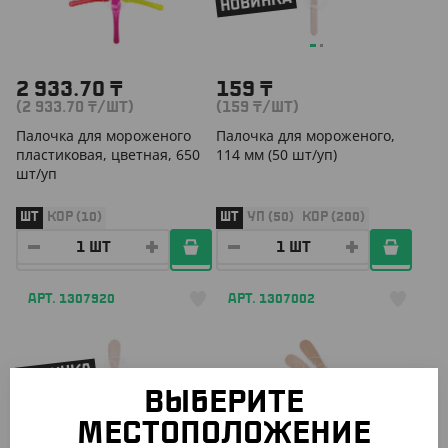
НОВИНКА
2 933.70
₸
159
₸
(2 933.70
₸
/ШТ)
(159
₸
/ШТ)
Палочка для мороженого
Палочка для мороженого,
пластиковая, цветная, 650
114 мм (50 шт/уп)
шт/уп
ШТ
КОР (10)
ШТ
УП (50)
КОР (200)
АРТ. 1307920
АРТ. 1307002
НОВИНКА
ВЫБЕРИТЕ
МЕСТОПОЛОЖЕНИЕ