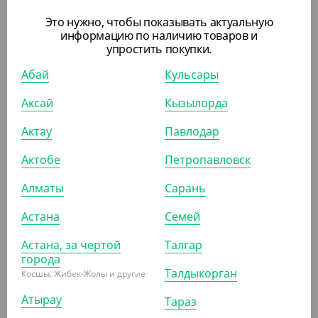
13 900
₸
270
₸
Это нужно, чтобы показывать актуальную
(278
₸
/ШТ)
(5.40
₸
/ШТ)
информацию по наличию товаров и
Палочка для мороженого, 94
Палочка для мороженого
упростить покупки.
мм (50 шт/уп)
деревянная, 94 мм, ширина
16 мм
Абай
Кульсары
УП (50)
КОР (200)
Аксай
Кызылорда
СООБЩИТЬ О
ПОСТУПЛЕНИИ
Актау
Павлодар
АРТ. 1307003
Актобе
Петропавловск
Алматы
Сарань
Астана
Семей
Астана, за чертой
Талгар
города
155
₸
Талдыкорган
Косшы, Жибек-Жолы и другие
(3.10
₸
/ШТ)
Атырау
Палочка для мороженого
Тараз
деревянная, 114 мм,