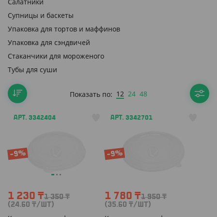
Салатники
Супницы и баскеты
Упаковка для тортов и маффинов
Упаковка для сэндвичей
Стаканчики для мороженого
Тубы для суши
12
24
48
Показать по:
АРТ. 3342404
АРТ. 3342701
-9%
-9%
1 230
₸
1 780
₸
1 350
₸
1 950
₸
(24.60
₸
/ШТ)
(35.60
₸
/ШТ)