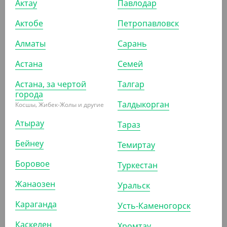
Актау
Павлодар
Актобе
Петропавловск
-8%
Алматы
Сарань
Астана
Семей
2 510
₸
1 660.50
₸
1 800
₸
(50.20
₸
/ШТ)
(33.21
₸
/ШТ)
Астана, за чертой
Талгар
Бургер бокс ECO BURGER L,
Салатник OpSalad без
города
DoECO
крышки, 400 мл, DoEco
Талдыкорган
Косшы, Жибек-Жолы и другие
Атырау
Тараз
УП (50)
КОР (150)
УП (50)
КОР (800)
Бейнеу
Темиртау
Боровое
Туркестан
АРТ. 3342101
АРТ. 33425
Жанаозен
Уральск
Караганда
-8%
-9%
Усть-Каменогорск
Каскелен
Хромтау