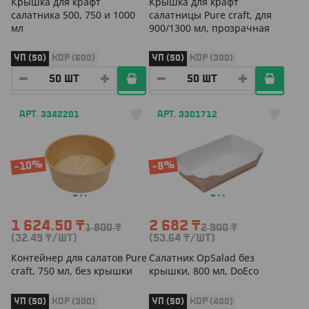
Крышка для крафт
Крышка для крафт
салатника 500, 750 и 1000
салатницы Pure craft, для
мл
900/1300 мл, прозрачная
УП (50)
КОР (600)
УП (50)
КОР (300)
АРТ. 3342201
АРТ. 3301712
-10%
-8%
1 624.50
₸
2 682
₸
1 800
₸
2 900
₸
(32.49
₸
/ШТ)
(53.64
₸
/ШТ)
Контейнер для салатов Pure
Салатник OpSalad без
craft, 750 мл, без крышки
крышки, 800 мл, DoEco
УП (50)
КОР (300)
УП (50)
КОР (400)