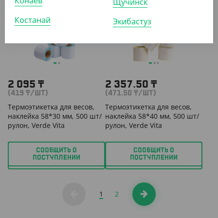
Конаев
Щучинск
АРТ. 8100205
АРТ. 8100204
Костанай
Экибастуз
2 095
₸
2 357.50
₸
(419
₸
/ШТ)
(471.50
₸
/ШТ)
Термоэтикетка для весов,
Термоэтикетка для весов,
наклейка 58*30 мм, 500 шт/
наклейка 58*40 мм, 500 шт/
рулон, Verde Vita
рулон, Verde Vita
СООБЩИТЬ О
СООБЩИТЬ О
ПОСТУПЛЕНИИ
ПОСТУПЛЕНИИ
1
2