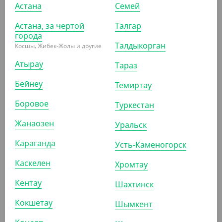
Астана
Семей
Астана, за чертой
Талгар
СООБЩИТЬ О
СООБЩИТЬ О
ПОСТУПЛЕНИИ
ПОСТУПЛЕНИИ
города
Талдыкорган
Косшы, Жибек-Жолы и другие
АРТ. 2703203
АРТ. 8100819
Атырау
Тараз
Бейнеу
Темиртау
Боровое
Туркестан
Жанаозен
Уральск
1 239
₸
1 877.40
₸
Караганда
Усть-Каменогорск
(1 239
₸
/ШТ)
(312.90
₸
/ШТ)
Скотч "Гигант",
Чековая термолента R-
Каскелен
Хромтау
прозрачный, 60 мм, 150 м
Keeper, 80 мм, 36 м
Кентау
Шахтинск
СООБЩИТЬ О
СООБЩИТЬ О
Кокшетау
Шымкент
ПОСТУПЛЕНИИ
ПОСТУПЛЕНИИ