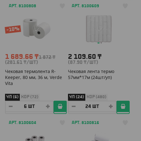
АРТ. 8100808
АРТ. 8100609
-10%
1 689.66
₸
2 109.60
₸
1 872
₸
(281.61
₸
/ШТ)
(87.90
₸
/ШТ)
Чековая термолента R-
Чековая лента термо
Keeper, 80 мм, 36 м, Verde
57мм*17м (24шт/уп)
Vita
УП (6)
КОР (72)
УП (24)
КОР (480)
АРТ. 8100604
АРТ. 8100816