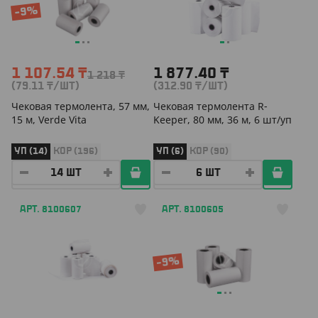
-9%
1 107.54
₸
1 877.40
₸
1 218
₸
(79.11
₸
/ШТ)
(312.90
₸
/ШТ)
Чековая термолента, 57 мм,
Чековая термолента R-
15 м, Verde Vita
Keeper, 80 мм, 36 м, 6 шт/уп
УП (14)
КОР (196)
УП (6)
КОР (90)
АРТ. 8100607
АРТ. 8100605
-9%