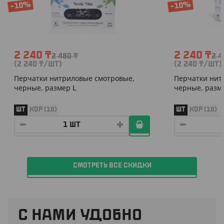
-10%
-10%
2 240
₸
2 240
₸
2 480
₸
2 
(2 240
₸
/ШТ)
(2 240
₸
/ШТ)
Перчатки нитриловые смотровые,
Перчатки нит
черные, размер Լ
черные, разм
ШТ
КОР (10)
ШТ
КОР (10)
СМОТРЕТЬ ВСЕ СКИДКИ
С НАМИ УДОБНО