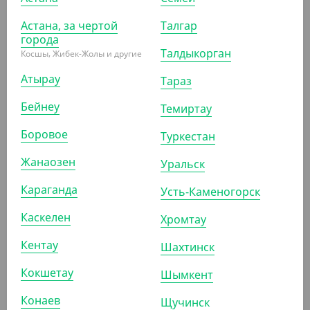
Астана, за чертой
Талгар
города
АРТ. 4200902
АРТ. 4103306
Талдыкорган
Косшы, Жибек-Жолы и другие
Атырау
Тараз
Бейнеу
Темиртау
Боровое
Туркестан
655.20
₸
1 545.60
₸
Жанаозен
Уральск
(655.20
₸
/ШТ)
(1 545.60
₸
/ШТ)
Караганда
Усть-Каменогорск
Отбеливатель "Синергетик",
Гель для стирки "Арко", для
биоразлагаемый, 1 л
цветного, 3 л
Каскелен
Хромтау
ШТ
КОР (15)
ШТ
Кентау
Шахтинск
Кокшетау
Шымкент
АРТ. 42049
АРТ. 4205401
Конаев
Щучинск