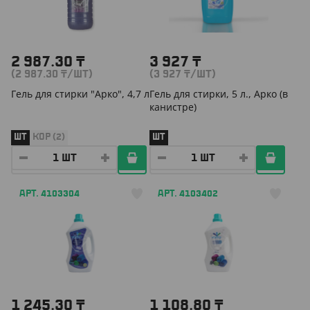
2 987.30
₸
3 927
₸
(2 987.30
₸
/ШТ)
(3 927
₸
/ШТ)
Гель для стирки "Арко", 4,7 л
Гель для стирки, 5 л., Арко (в
канистре)
ШТ
КОР (2)
ШТ
АРТ. 4103304
АРТ. 4103402
1 245.30
₸
1 108.80
₸