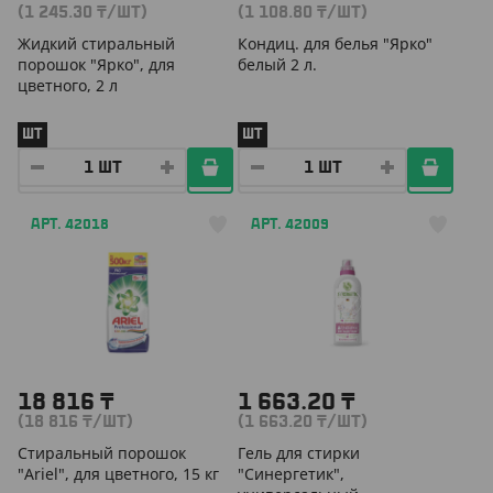
(1 245.30
₸
/ШТ)
(1 108.80
₸
/ШТ)
Жидкий стиральный
Кондиц. для белья "Ярко"
порошок "Ярко", для
белый 2 л.
цветного, 2 л
ШТ
ШТ
АРТ. 42018
АРТ. 42009
18 816
₸
1 663.20
₸
(18 816
₸
/ШТ)
(1 663.20
₸
/ШТ)
Стиральный порошок
Гель для стирки
"Ariel", для цветного, 15 кг
"Синергетик",