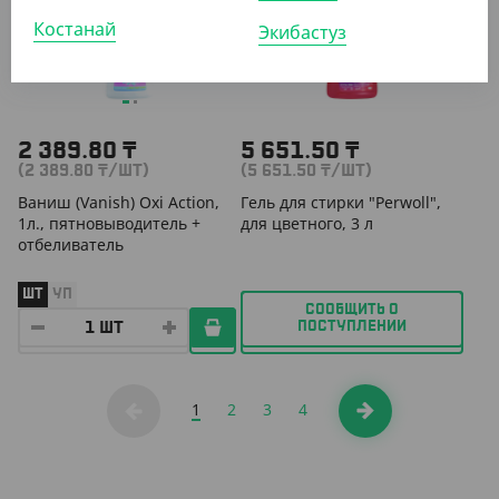
Костанай
Экибастуз
2 389.80
₸
5 651.50
₸
(2 389.80
₸
/ШТ)
(5 651.50
₸
/ШТ)
Ваниш (Vanish) Oxi Action,
Гель для стирки "Perwoll",
1л., пятновыводитель +
для цветного, 3 л
отбеливатель
ШТ
УП
СООБЩИТЬ О
ПОСТУПЛЕНИИ
1
2
3
4