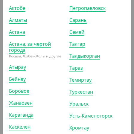
Актобе
Петропавловск
Зубочистка в инд.
полиэтиленовой упаковке,
Алматы
Сарань
1000 шт/уп
Астана
Семей
СООБЩИТЬ О
ПОСТУПЛЕНИИ
Астана, за чертой
Талгар
города
Талдыкорган
Косшы, Жибек-Жолы и другие
Атырау
Тараз
Бейнеу
Темиртау
Боровое
Туркестан
Жанаозен
Уральск
Караганда
Усть-Каменогорск
Каскелен
Хромтау