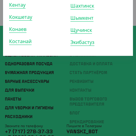
Кентау
Шахтинск
Кокшетау
Шымкент
Конаев
Щучинск
Скачивайте мобильное приложение
интернет-магазина Yans
Костанай
Экибастуз
ОДНОРАЗОВАЯ УПАКОВКА
О КОМПАНИИ
ОДНОРАЗОВАЯ ПОСУДА
ДОСТАВКА И ОПЛАТА
БУМАЖНАЯ ПРОДУКЦИЯ
СТАТЬ ПАРТНЁРОМ
БАРНЫЕ АКСЕССУАРЫ
РЕКВИЗИТЫ
ДЛЯ ВЫПЕЧКИ
КОНТАКТЫ
ПАКЕТЫ
ВЫЗОВ ТОРГОВОГО
ПРЕДСТАВИТЕЛЯ
ДЛЯ УБОРКИ И ГИГИЕНЫ
БЛОГ
РАСХОДНИКИ
БРЕНДИРОВАНИЕ
Звоните по телефону
Пишите в Телеграм
+7 (717) 278-37-33
YANSKZ_BOT