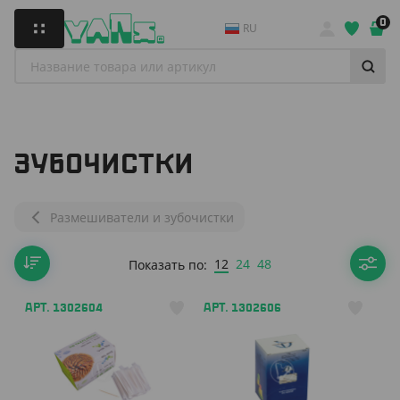
0
RU
ЗУБОЧИСТКИ
Размешиватели и зубочистки
12
24
48
Показать по:
АРТ. 1302604
АРТ. 1302606