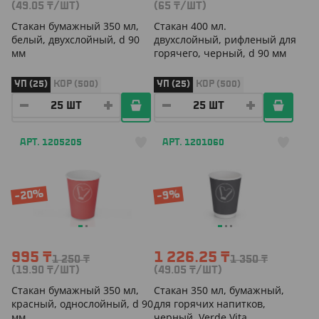
(49.05
₸
/ШТ)
(65
₸
/ШТ)
Cтакан бумажный 350 мл,
Стакан 400 мл.
белый, двухслойный, d 90
двухслойный, рифленый для
мм
горячего, черный, d 90 мм
УП (25)
КОР (500)
УП (25)
КОР (500)
АРТ. 1205205
АРТ. 1201060
-20%
-9%
995
₸
1 226.25
₸
1 250
₸
1 350
₸
(19.90
₸
/ШТ)
(49.05
₸
/ШТ)
Cтакан бумажный 350 мл,
Стакан 350 мл, бумажный,
красный, однослойный, d 90
для горячих напитков,
мм
черный, Verde Vita