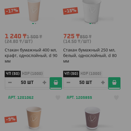
-17%
-15%
1 240
₸
725
₸
1 500
₸
850
₸
(24.80
₸
/ШТ)
(14.50
₸
/ШТ)
Cтакан бумажный 400 мл,
Cтакан бумажный 250 мл,
крафт, однослойный, d 90
белый, однослойный, d 80
мм
мм
УП (50)
КОР (1000)
УП (50)
КОР (1000)
АРТ. 1201062
АРТ. 1205855
-9%