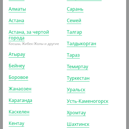
Алматы
Сарань
АРТ. 1200105
АРТ. 1200106
Астана
Семей
Астана, за чертой
Талгар
города
Талдыкорган
Косшы, Жибек-Жолы и другие
Атырау
Тараз
495
₸
495
₸
Бейнеу
(9.90
₸
/ШТ)
(9.90
₸
/ШТ)
Темиртау
Стакан бумажный, 100 мл,
Стакан бумажный, 100 мл,
Боровое
Туркестан
черный, однослойный
белый, однослойный
Жанаозен
Уральск
УП (50)
КОР (1000)
УП (50)
КОР (1000)
Караганда
Усть-Каменогорск
Каскелен
Хромтау
1
2
3
4
5
Кентау
Шахтинск