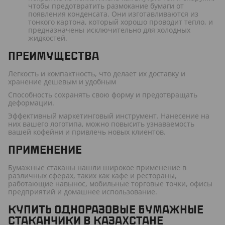
чтобы предотвратить размокание бумаги от
появления конденсата. Они изготавливаются из
тонкого картона, который хорошо проводит тепло, и
предназначены исключительно для холодных
жидкостей.
ПРЕИМУЩЕСТВА
Легкость и компактность, что делает их доставку и
хранение дешевым и удобным
Способность сохранять свою форму и предотвращать
деформации.
Эффективный маркетинговый инструмент. Нанесение на
них вашего логотипа, можно повысить узнаваемость
вашей кофейни и привлечь новых клиентов.
ПРИМЕНЕНИЕ
Бумажные стаканы нашли широкое применение в
различных сферах, таких как кафе и рестораны,
работающие навынос, мобильные торговые точки, офисы
предприятий и домашнее использование.
КУПИТЬ ОДНОРАЗОВЫЕ БУМАЖНЫЕ
СТАКАНЧИКИ В КАЗАХСТАНЕ