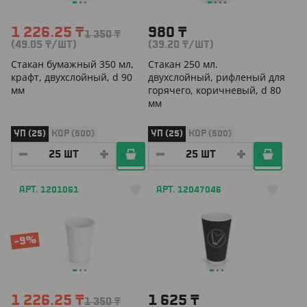
1 226.25
₸
980
₸
1 350
₸
(49.05
₸
/ШТ)
(39.20
₸
/ШТ)
Cтакан бумажный 350 мл,
Стакан 250 мл.
крафт, двухслойный, d 90
двухслойный, рифленый для
мм
горячего, коричневый, d 80
мм
УП (25)
КОР (500)
УП (25)
КОР (500)
АРТ. 1201061
АРТ. 12047046
-9%
1 226.25
₸
1 625
₸
1 350
₸