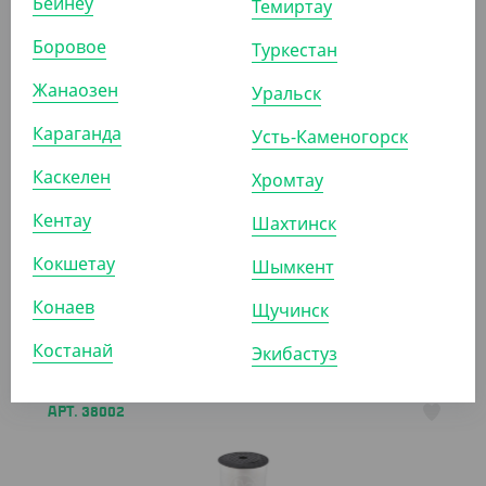
Бейнеу
Темиртау
Боровое
Туркестан
АРТ. 38007
Жанаозен
Уральск
Караганда
Усть-Каменогорск
Каскелен
Хромтау
Кентау
Шахтинск
997.40
₸
(997.40
₸
/ШТ)
Кокшетау
Шымкент
Лента декоративная, салатовая, 5 мм, 500 м
Конаев
Щучинск
ШТ
Костанай
Экибастуз
АРТ. 38002