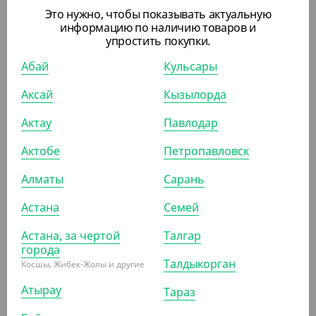
Это нужно, чтобы показывать актуальную
информацию по наличию товаров и
упростить покупки.
АРТ. 3527502
Абай
Кульсары
Аксай
Кызылорда
Актау
Павлодар
Актобе
Петропавловск
3 344.70
₸
(3 344.70
₸
/ШТ)
Алматы
Сарань
Подложка без держателя, круглая, d 280 мм, высота
2,5 мм, черная, 10 шт/уп, "Кондитер"
Астана
Семей
Астана, за чертой
Талгар
ШТ
КОР (10)
города
Талдыкорган
Косшы, Жибек-Жолы и другие
Атырау
Тараз
ПОХОЖИЕ ТОВАРЫ