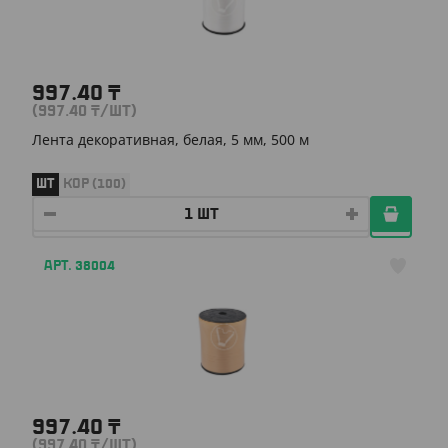
997.40
₸
(997.40
₸
/ШТ)
Лента декоративная, белая, 5 мм, 500 м
ШТ
КОР (100)
АРТ. 38004
997.40
₸
(997.40
₸
/ШТ)