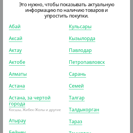
Это нужно, чтобы показывать актуальную
информацию по наличию товаров и
1 137.70
₸
упростить покупки.
(1 137.70
₸
/ШТ)
Абай
Кульсары
Пакет маечка с ручкой, в рулоне, прозрачный, 250 шт/
уп
Аксай
Кызылорда
ШТ
КОР (30)
Актау
Павлодар
Актобе
Петропавловск
АРТ. 61013
Алматы
Сарань
Астана
Семей
Астана, за чертой
Талгар
города
Талдыкорган
Косшы, Жибек-Жолы и другие
1 034.30
₸
Атырау
Тараз
(1 034.30
₸
/ШТ)
Бейнеу
Пакет маечка с ручкой, матовый, 100 шт/уп, 300*550