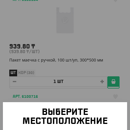
939.80
₸
(939.80
₸
/ШТ)
Пакет маечка с ручкой, 100 шт/уп, 300*500 мм
ШТ
КОР (30)
АРТ. 6100716
ВЫБЕРИТЕ
МЕСТОПОЛОЖЕНИЕ