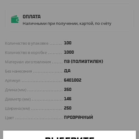
Оплата
Наличными при получении, картой, по счёту
Количество в упаковке
100
Количество в коробке
1000
Материал изготовления
ПЭ (ПОЛИЭТИЛЕН)
Без нанесения
ДА
Артикул
6401002
Длина (мм)
350
Диаметр (мм)
146
Ширина (мм)
250
Цвет
ПРОЗРАЧНЫЙ