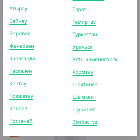
АРТ. 64006
Атырау
Тараз
Бейнеу
Темиртау
-20%
Боровое
Туркестан
Жанаозен
Уральск
271.40
₸
339.20
₸
Караганда
Усть-Каменогорск
(271.40
₸
/ШТ)
Каскелен
Гриппер (пакет с замком) 120*170 мм
Хромтау
Кентау
Шахтинск
ШТ
Кокшетау
Шымкент
Конаев
Щучинск
АРТ. 6401201
Костанай
Экибастуз
-20%