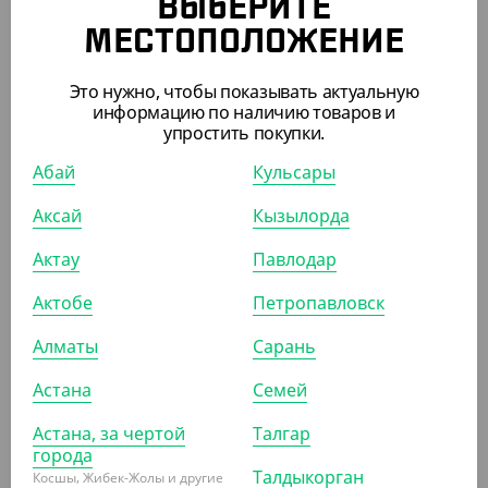
К ЭТОМУ ТОВАРУ ПОДХОДЯТ
ВЫБЕРИТЕ
МЕСТОПОЛОЖЕНИЕ
АРТ. 6401201
Это нужно, чтобы показывать актуальную
информацию по наличию товаров и
упростить покупки.
-20%
Абай
Кульсары
Аксай
Кызылорда
2 840
₸
3 550
₸
(28.40
₸
/ШТ)
Актау
Павлодар
Гриппер Aquila (пакет с замком) 400*500 мм
Актобе
Петропавловск
УП (100)
Алматы
Сарань
Астана
Семей
Астана, за чертой
Талгар
города
ПОХОЖИЕ ТОВАРЫ
Талдыкорган
Косшы, Жибек-Жолы и другие