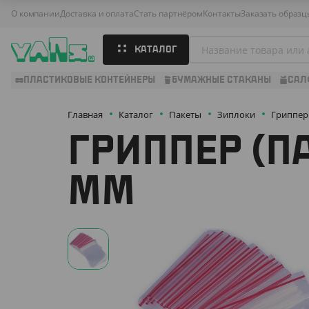
О компании
Доставка и оплата
Стать партнёром
Контакты
Заказать образц
КАТАЛОГ
ПЛАСТИКОВЫЕ КОНТЕЙНЕРЫ
БУМАЖНЫЕ СТАКАНЫ
САЛ
Главная
Каталог
Пакеты
Зиплоки
Гриппер 
ГРИППЕР (П
ММ