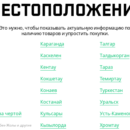
ЕСТОПОЛОЖЕН
Это нужно, чтобы показывать актуальную информацию п
наличию товаров и упростить покупки.
Караганда
Талгар
Каскелен
Талдыкорган
Кентау
Тараз
Кокшетау
Темиртау
Конаев
Туркестан
Костанай
Уральск
за чертой
Кульсары
Усть-Камено
Кызылорда
Хромтау
бек-Жолы и другие