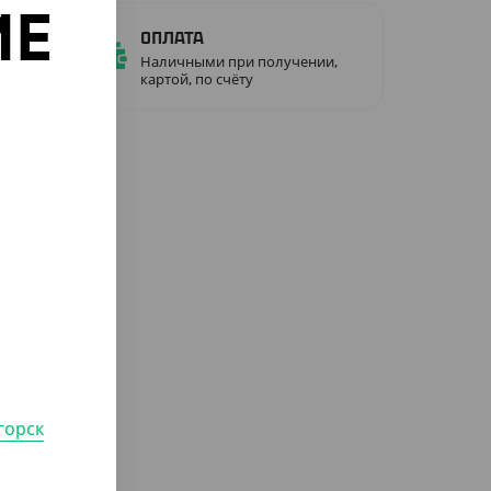
ИЕ
Оплата
Наличными при получении,
картой, по счёту
о
горск