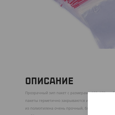
ОПИСАНИЕ
Прозрачный зип пакет с размерами 120х170мм. 
пакеты герметично закрываются и не допускают 
из полиэтилена очень прочный, благодаря чему 