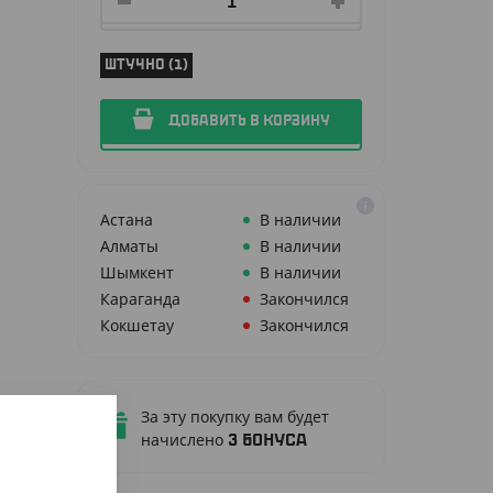
ШТУЧНО (1)
ДОБАВИТЬ В КОРЗИНУ
Астана
В наличии
Алматы
В наличии
Шымкент
В наличии
Караганда
Закончился
Кокшетау
Закончился
п
За эту покупку вам будет
 пакет
начислено
3
бонуса
овках