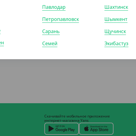
Павлодар
Шахтинск
Петропавловск
Шымкент
е
Сарань
Щучинск
ен
Семей
Экибастуз
Скачивайте мобильное приложение
интернет-магазина Yans