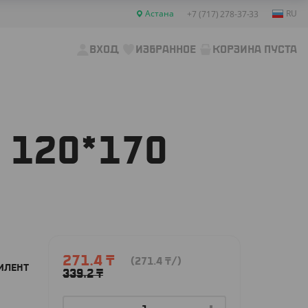
Астана
RU
+7 (717) 278-37-33
ВХОД
ИЗБРАННОЕ
КОРЗИНА ПУСТА
 120*170
271.4
₸
(271.4
₸
/)
ИЛЕНТ
339.2
₸