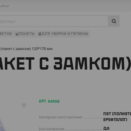
ы
Блог
ФЕТКИ
ПАКЕТЫ
ДЛЯ УБОРКИ И ГИГИЕНЫ
(пакет с замком) 120*170 мм
АКЕТ С ЗАМКОМ)
АРТ. 64006
ПЭТ (ПОЛИЭТ
Материал изготовления
ЕРЕФТАЛАТ)
Без нанесения
ДА