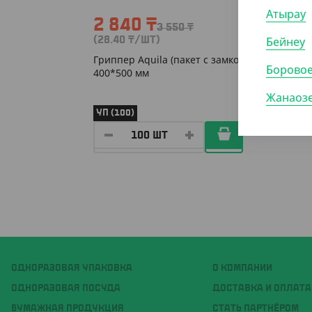
Атырау
2 840
₸
3 550
₸
Бейнеу
(28.40
₸
/ШТ)
Гриппер Aquila (пакет с замком)
Борово
400*500 мм
Жанаоз
УП (100)
ОДНОРАЗОВАЯ УПАКОВКА
О КОМПАНИИ
ОДНОРАЗОВАЯ ПОСУДА
ДОСТАВКА И ОПЛАТА
БУМАЖНАЯ ПРОДУКЦИЯ
СТАТЬ ПАРТНЁРОМ