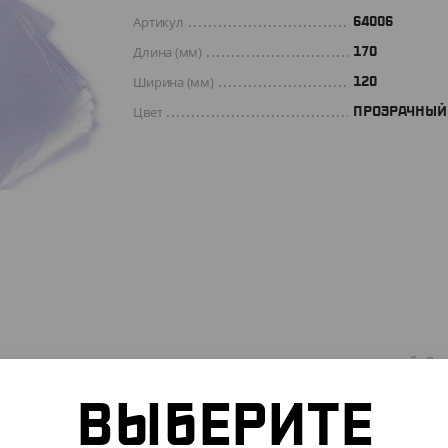
Артикул
64006
Длина (мм)
170
Ширина (мм)
120
Цвет
ПРОЗРАЧНЫЙ
Гриппер используют для упаковки разных принадлежностей. Зи
попадания пыли и влаги в упакованные вещи. Прозрачный зип
ВЫБЕРИТЕ
его можно использовать многократно. Пакеты продаются в упак