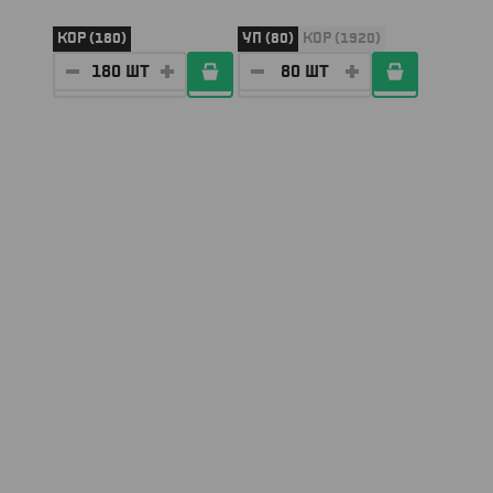
КОР (180)
УП (80)
КОР (1920)