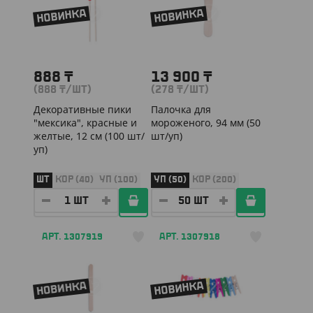
НОВИНКА
НОВИНКА
888
₸
13 900
₸
(888
₸
/ШТ)
(278
₸
/ШТ)
Декоративные пики
Палочка для
"мексика", красные и
мороженого, 94 мм (50
желтые, 12 см (100 шт/
шт/уп)
уп)
ШТ
КОР (40)
УП (100)
УП (50)
КОР (200)
АРТ. 1307919
АРТ. 1307918
НОВИНКА
НОВИНКА