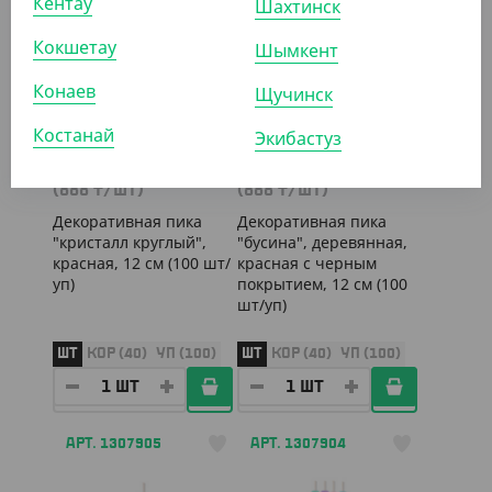
Кентау
Шахтинск
Кокшетау
Шымкент
НОВИНКА
НОВИНКА
Конаев
Щучинск
Костанай
Экибастуз
888
₸
888
₸
(888
₸
/ШТ)
(888
₸
/ШТ)
Декоративная пика
Декоративная пика
"кристалл круглый",
"бусина", деревянная,
красная, 12 см (100 шт/
красная с черным
уп)
покрытием, 12 см (100
шт/уп)
ШТ
КОР (40)
УП (100)
ШТ
КОР (40)
УП (100)
АРТ. 1307905
АРТ. 1307904