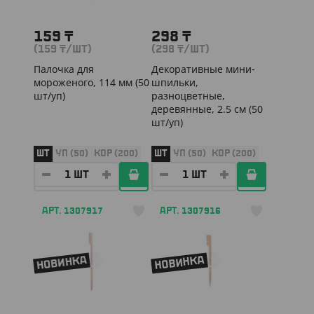
159
₸
298
₸
(159
₸
/ШТ)
(298
₸
/ШТ)
Палочка для
Декоративные мини-
мороженого, 114 мм (50
шпильки,
шт/уп)
разноцветные,
деревянные, 2.5 см (50
шт/уп)
ШТ
УП (50)
КОР (200)
ШТ
УП (50)
КОР (200)
АРТ. 1307917
АРТ. 1307916
НОВИНКА
НОВИНКА