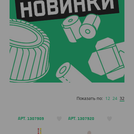
12
24
32
Показать по:
АРТ. 1307909
АРТ. 1307920