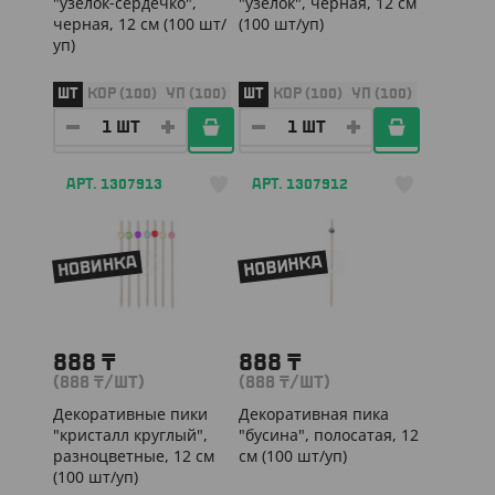
"узелок-сердечко",
"узелок", черная, 12 см
черная, 12 см (100 шт/
(100 шт/уп)
уп)
ШТ
КОР (100)
УП (100)
ШТ
КОР (100)
УП (100)
АРТ. 1307913
АРТ. 1307912
НОВИНКА
НОВИНКА
888
₸
888
₸
(888
₸
/ШТ)
(888
₸
/ШТ)
Декоративные пики
Декоративная пика
"кристалл круглый",
"бусина", полосатая, 12
разноцветные, 12 см
см (100 шт/уп)
(100 шт/уп)