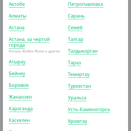
Актобе
Петропавловск
Алматы
Сарань
АРТ. 610014
АРТ. 1307908
Астана
Семей
НОВИНКА
НОВИНКА
Астана, за чертой
Талгар
города
Талдыкорган
Косшы, Жибек-Жолы и другие
Атырау
334.30
₸
888
Тараз
₸
(334.30
₸
/ШТ)
(888
₸
/ШТ)
Бейнеу
Темиртау
Пакет "Рыбка", 300*500
Декоративные пики
мм, 40пак/уп
"жемчужина",
Боровое
Туркестан
разноцветные 12 см
(100 шт/уп)
Жанаозен
Уральск
ШТ
КОР (80)
ШТ
КОР (40)
УП (100)
Караганда
Усть-Каменогорск
Каскелен
Хромтау
АРТ. 1307907
АРТ. 1307906