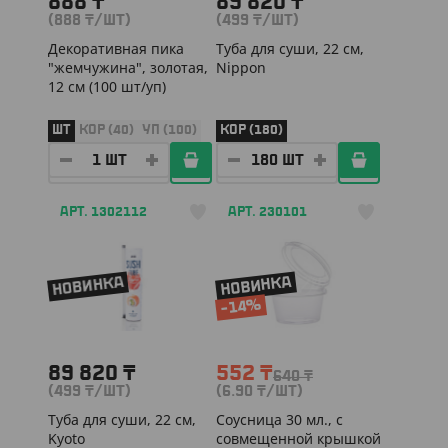
888
₸
89 820
₸
(888
₸
/ШТ)
(499
₸
/ШТ)
Декоративная пика
Туба для суши, 22 см,
"жемчужина", золотая,
Nippon
12 см (100 шт/уп)
ШТ
КОР (40)
УП (100)
КОР (180)
АРТ. 1302112
АРТ. 230101
НОВИНКА
НОВИНКА
-14%
89 820
₸
552
₸
640
₸
(499
₸
/ШТ)
(6.90
₸
/ШТ)
Туба для суши, 22 см,
Соусница 30 мл., с
Kyoto
совмещенной крышкой