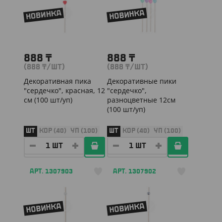
НОВИНКА
НОВИНКА
888
₸
888
₸
(888
₸
/ШТ)
(888
₸
/ШТ)
Декоративная пика
Декоративные пики
"сердечко", красная, 12
"сердечко",
см (100 шт/уп)
разноцветные 12см
(100 шт/уп)
ШТ
КОР (40)
УП (100)
ШТ
КОР (40)
УП (100)
АРТ. 1307903
АРТ. 1307902
НОВИНКА
НОВИНКА