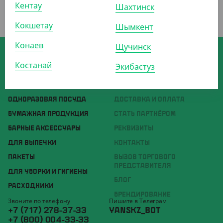
Кентау
Шахтинск
Кокшетау
Шымкент
Конаев
Щучинск
Скачивайте мобильное приложение
интернет-магазина Yans
Костанай
Экибастуз
ОДНОРАЗОВАЯ УПАКОВКА
О КОМПАНИИ
ОДНОРАЗОВАЯ ПОСУДА
ДОСТАВКА И ОПЛАТА
БУМАЖНАЯ ПРОДУКЦИЯ
СТАТЬ ПАРТНЁРОМ
БАРНЫЕ АКСЕССУАРЫ
РЕКВИЗИТЫ
ДЛЯ ВЫПЕЧКИ
КОНТАКТЫ
ПАКЕТЫ
ВЫЗОВ ТОРГОВОГО
ПРЕДСТАВИТЕЛЯ
ДЛЯ УБОРКИ И ГИГИЕНЫ
БЛОГ
РАСХОДНИКИ
БРЕНДИРОВАНИЕ
Звоните по телефону
Пишите в Телеграм
+7 (717) 278-37-33
YANSKZ_BOT
+7 (800) 004-33-33