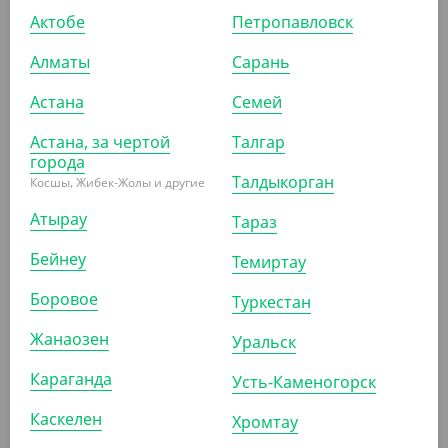
Актобе
Петропавловск
Держатель для мыла
"Autograph" двойной
Алматы
Сарань
ШТ
КОР (50)
Астана
Семей
Астана, за чертой
Талгар
города
Талдыкорган
Косшы, Жибек-Жолы и другие
Атырау
Тараз
Бейнеу
Темиртау
Боровое
Туркестан
Жанаозен
Уральск
Караганда
Усть-Каменогорск
Каскелен
Хромтау