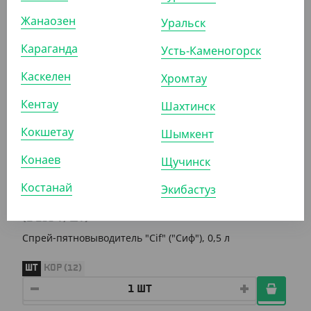
Средство против ржавчины и налета "Cif" ("Сиф"), 5 л
Жанаозен
Уральск
ШТ
КОР (2)
Караганда
Усть-Каменогорск
Каскелен
Хромтау
АРТ. 42084
Кентау
Шахтинск
Кокшетау
Шымкент
Конаев
Щучинск
Костанай
Экибастуз
1 109
₸
(1 109
₸
/ШТ)
Спрей-пятновыводитель "Cif" ("Сиф"), 0,5 л
ШТ
КОР (12)