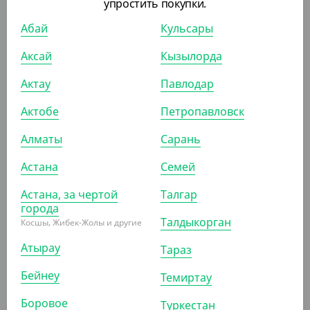
упростить покупки.
Абай
Кульсары
1 086.30
₸
(1 086.30
₸
/ШТ)
Аксай
Кызылорда
Спрей против налета и ржавчины "Cif" ("Сиф"),
Актау
Павлодар
кислотный, 0,5 л
Актобе
Петропавловск
ШТ
КОР (12)
Алматы
Сарань
Астана
Семей
АРТ. 42086
Астана, за чертой
Талгар
города
Талдыкорган
Косшы, Жибек-Жолы и другие
Атырау
Тараз
Бейнеу
Темиртау
8 210.20
₸
(8 210.20
₸
/ШТ)
Боровое
Туркестан