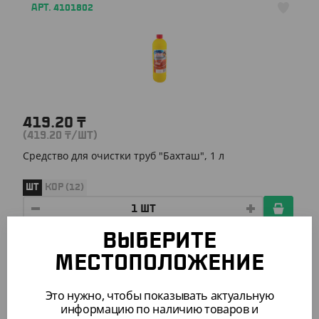
АРТ. 4101802
419.20
₸
(419.20
₸
/ШТ)
Средство для очистки труб "Бахташ", 1 л
ШТ
КОР (12)
ВЫБЕРИТЕ
АРТ. 42081
МЕСТОПОЛОЖЕНИЕ
Это нужно, чтобы показывать актуальную
информацию по наличию товаров и