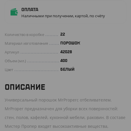
Оплата
Наличными при получении, картой, по счёту
Количество в коробке
22
Материал изготовления
ПОРОШОК
Артикул
42028
Объем (мл.)
400
Цвет
БЕЛЫЙ
ОПИСАНИЕ
Универсальный порошок MrProperс отбеливателем.
MrProper предназначен для уборки всех поверхностей:
стен, полов, кафелей, кухонной мебели, раковин. В составе
Мистер Пропер входят высокоактивные вещества,