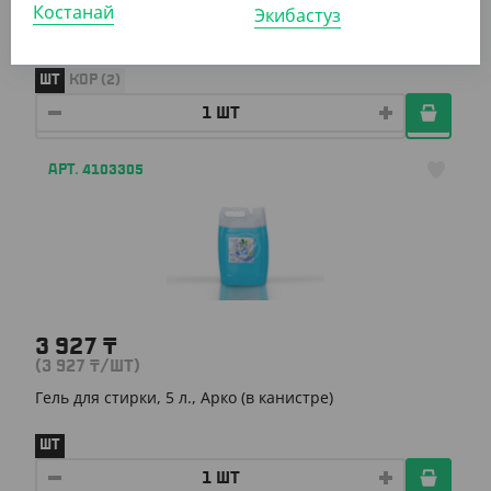
(2 987.30
₸
/ШТ)
Костанай
Экибастуз
Гель для стирки "Арко", 4,7 л
ШТ
КОР (2)
АРТ. 4103305
3 927
₸
(3 927
₸
/ШТ)
Гель для стирки, 5 л., Арко (в канистре)
ШТ