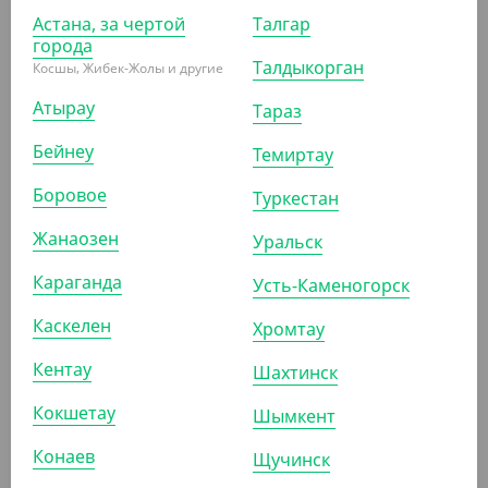
Астана, за чертой
Талгар
города
Талдыкорган
Косшы, Жибек-Жолы и другие
1 663.20
₸
Атырау
(1 663.20
₸
/ШТ)
Тараз
Гель для стирки "Синергетик", универсальный,
Бейнеу
Темиртау
биоразлагаемый, концентрированый, 1 л
Боровое
Туркестан
ШТ
КОР (15)
Жанаозен
Уральск
Караганда
Усть-Каменогорск
АРТ. 41033
Каскелен
Хромтау
Кентау
Шахтинск
Кокшетау
Шымкент
Конаев
Щучинск
2 987.30
₸