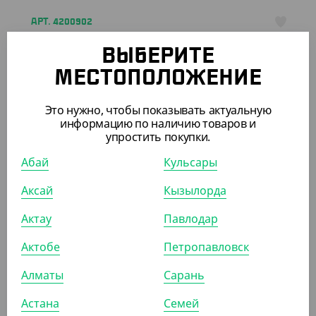
АРТ. 4200902
ВЫБЕРИТЕ
МЕСТОПОЛОЖЕНИЕ
Это нужно, чтобы показывать актуальную
информацию по наличию товаров и
655.20
₸
упростить покупки.
(655.20
₸
/ШТ)
Абай
Кульсары
Отбеливатель "Синергетик", биоразлагаемый, 1 л
Аксай
Кызылорда
ШТ
КОР (15)
Актау
Павлодар
Актобе
Петропавловск
АРТ. 42009
Алматы
Сарань
Астана
Семей