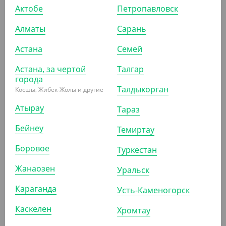
Актобе
Петропавловск
-10%
Алматы
Сарань
Астана
Семей
2 240
₸
2 480
₸
(2 240
₸
/ШТ)
Астана, за чертой
Талгар
Перчатки нитриловые смотровые, черные, размер М
города
Талдыкорган
Косшы, Жибек-Жолы и другие
ШТ
КОР (10)
Атырау
Тараз
Бейнеу
Темиртау
АРТ. 5100925
Боровое
Туркестан
Жанаозен
Уральск
-10%
Караганда
Усть-Каменогорск
Каскелен
Хромтау
2 240
₸
2 480
₸