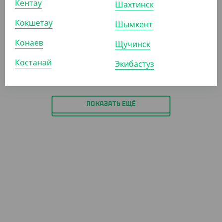
Кентау
Шахтинск
(2 240
₸
/ШТ)
Перчатки голубые нитриловые, смотровые,
Кокшетау
Шымкент
неопудренные, размер L, Verde Vita
Конаев
Щучинск
ШТ
КОР (10)
Костанай
Экибастуз
ПОКАЗАТЬ ЕЩЁ