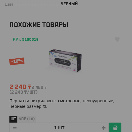
Цвет
ЧЕРНЫЙ
ПОХОЖИЕ ТОВАРЫ
АРТ. 5100916
-10%
2 240
₸
2 480
₸
(2 240
₸
/ШТ)
Перчатки нитриловые, смотровые, неопудренные,
черные размер XL
ШТ
КОР (10)