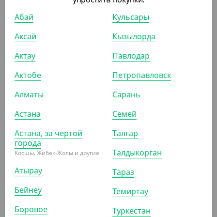
Моно доза "Стандарт", длина 120 мм, 15 мл
Абай
Кульсары
УП (30)
КОР (600)
Аксай
Кызылорда
Актау
Павлодар
АРТ. 13333
Актобе
Петропавловск
Алматы
Сарань
-20%
Астана
Семей
Астана, за чертой
Талгар
города
3 590
₸
Талдыкорган
4 485
₸
Косшы, Жибек-Жолы и другие
(71.80
₸
/ШТ)
Атырау
Тараз
Фуршетное блюдце "Запятая", 30 мл
Бейнеу
Темиртау
УП (50)
Боровое
Туркестан