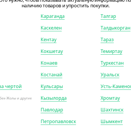
Это нужно, чтобы показывать актуальную информацию п
наличию товаров и упростить покупки.
Караганда
Талгар
Каскелен
Талдыкорган
203810
Кентау
Тараз
Кокшетау
Темиртау
Конаев
Туркестан
Костанай
Уральск
13.50
₸
за чертой
Кульсары
Усть-Камено
90
₸
/ШТ)
Кызылорда
Хромтау
бек-Жолы и другие
ка Лимончелло 100 мл,
ачная
Павлодар
Шахтинск
Петропавловск
Шымкент
)
КОР (210)