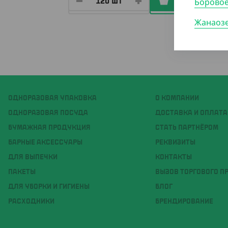
Борово
Жанаоз
ОДНОРАЗОВАЯ УПАКОВКА
О КОМПАНИИ
ОДНОРАЗОВАЯ ПОСУДА
ДОСТАВКА И ОПЛАТА
БУМАЖНАЯ ПРОДУКЦИЯ
СТАТЬ ПАРТНЁРОМ
БАРНЫЕ АКСЕССУАРЫ
РЕКВИЗИТЫ
ДЛЯ ВЫПЕЧКИ
КОНТАКТЫ
ПАКЕТЫ
ВЫЗОВ ТОРГОВОГО П
ДЛЯ УБОРКИ И ГИГИЕНЫ
БЛОГ
РАСХОДНИКИ
БРЕНДИРОВАНИЕ