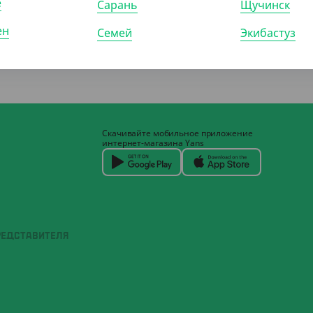
е
Сарань
Щучинск
ен
Семей
Экибастуз
Скачивайте мобильное приложение
интернет-магазина Yans
РЕДСТАВИТЕЛЯ