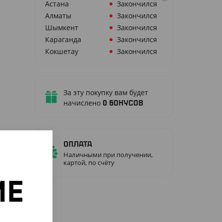
Астана
Закончился
Алматы
Закончился
Шымкент
Закончился
Караганда
Закончился
Кокшетау
Закончился
За эту покупку вам будет
начислено
0
бонусов
Оплата
Наличными при получении,
картой, по счёту
ИЕ