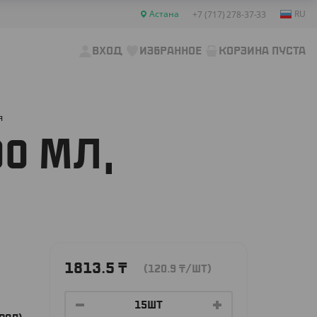
Астана
RU
+7 (717) 278-37-33
ВХОД
ИЗБРАННОЕ
КОРЗИНА ПУСТА
я
0 МЛ,
1813.5
₸
(120.9
₸
/ШТ)