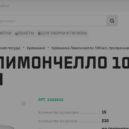
ы
Блог
ФЕТКИ
ПАКЕТЫ
ДЛЯ УБОРКИ И ГИГИЕНЫ
ная посуда
Креманки
Креманка Лимончелло 100 мл, прозрачна
ЛИМОНЧЕЛЛО 10
Я
АРТ. 2203810
Количество в упаковке
15
Количество в коробке
210