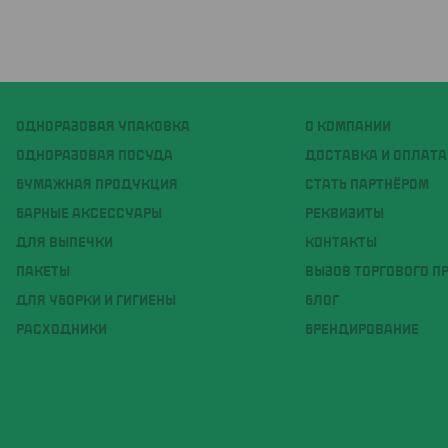
ОДНОРАЗОВАЯ УПАКОВКА
О КОМПАНИИ
ОДНОРАЗОВАЯ ПОСУДА
ДОСТАВКА И ОПЛАТА
БУМАЖНАЯ ПРОДУКЦИЯ
СТАТЬ ПАРТНЁРОМ
БАРНЫЕ АКСЕССУАРЫ
РЕКВИЗИТЫ
ДЛЯ ВЫПЕЧКИ
КОНТАКТЫ
ПАКЕТЫ
ВЫЗОВ ТОРГОВОГО П
ДЛЯ УБОРКИ И ГИГИЕНЫ
БЛОГ
РАСХОДНИКИ
БРЕНДИРОВАНИЕ