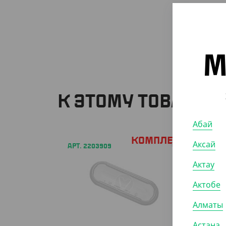
М
К ЭТОМУ ТОВАРУ 
Абай
Комплект
Аксай
АРТ. 2203909
АРТ. 3
Актау
Актобе
Алматы
Астана