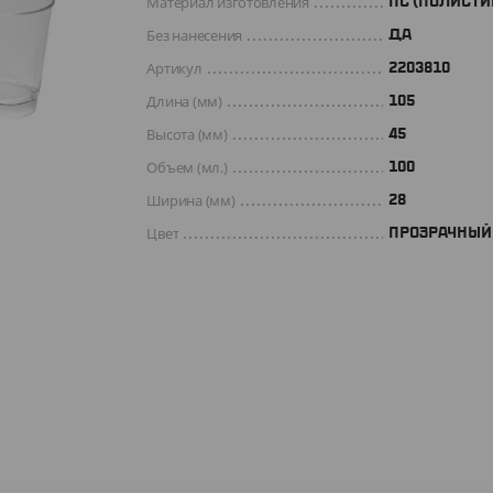
Материал изготовления
ПС (ПОЛИСТИ
Без нанесения
ДА
Артикул
2203810
Длина (мм)
105
Высота (мм)
45
Объем (мл.)
100
Ширина (мм)
28
Цвет
ПРОЗРАЧНЫЙ