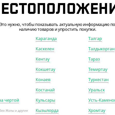
ЕСТОПОЛОЖЕН
5
₸
535
₸
₸
/ШТ)
(10.70
₸
/ШТ)
 d-80 с питейником,
Крышка d-80 с питейником,
Это нужно, чтобы показывать актуальную информацию п
, тип К
белая, тип К
наличию товаров и упростить покупки.
Караганда
Талгар
)
КОР (1000)
УП (50)
КОР (1000)
Каскелен
Талдыкорган
Кентау
Тараз
Кокшетау
Темиртау
Конаев
Туркестан
ПОКАЗАТЬ ЕЩЁ
Костанай
Уральск
за чертой
Кульсары
Усть-Камено
Кызылорда
Хромтау
бек-Жолы и другие