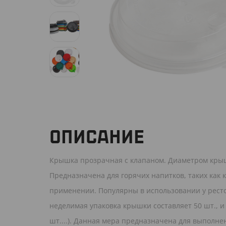
ОПИСАНИЕ
Крышка прозрачная с клапаном. Диаметром крыш
Предназначена для горячих напитков, таких как 
применении. Популярны в использовании у рест
неделимая упаковка крышки составляет 50 шт., и 
шт....). Данная мера предназначена для выполне