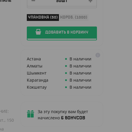
ОПИЛЕ
УПАКОВКА (50)
КОРОБ. (1000)
ДОБАВИТЬ В КОРЗИНУ
Астана
В наличии
Алматы
В наличии
Шымкент
В наличии
Караганда
В наличии
Кокшетау
В наличии
НИЕ:
За эту покупку вам будет
начислено
6
бонусов
т., 150
на