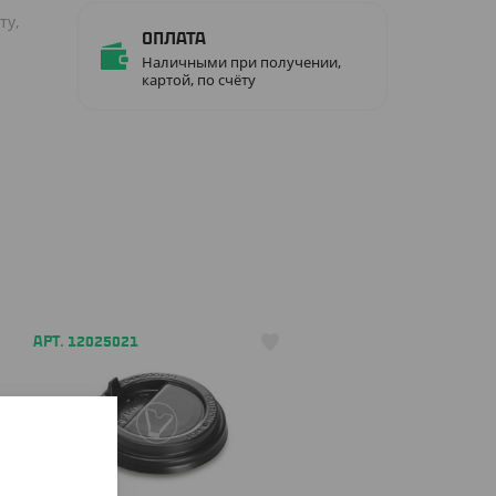
ту,
Оплата
Наличными при получении,
картой, по счёту
АРТ. 12025021