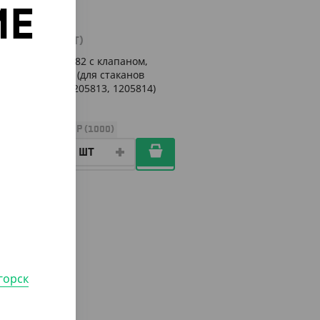
ИЕ
495
₸
(9.90
₸
/ШТ)
Крышка d-82 с клапаном,
о
черная ПС (для стаканов
1205815, 1205813, 1205814)
УП (50)
КОР (1000)
горск