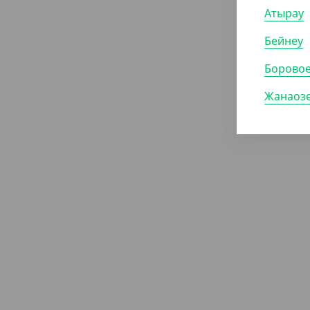
Атырау
Бейнеу
Борово
Жанаоз