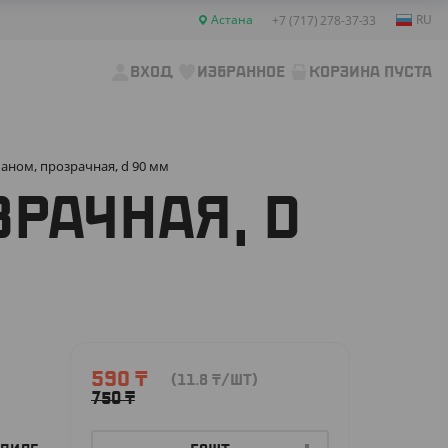
Астана
RU
+7 (717) 278-37-33
ВХОД
ИЗБРАННОЕ
КОРЗИНА ПУСТА
аном, прозрачная, d 90 мм
РАЧНАЯ, D
590
₸
(11.8
₸
/ШТ)
750
₸