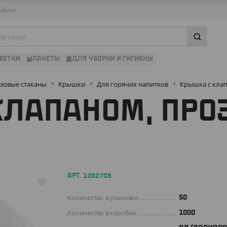
ы
Блог
ФЕТКИ
ПАКЕТЫ
ДЛЯ УБОРКИ И ГИГИЕНЫ
зовые стаканы
Крышки
Для горячих напитков
Крышка с клап
ЛАПАНОМ, ПРОЗ
АРТ. 1202705
Количество в упаковке
50
Количество в коробке
1000