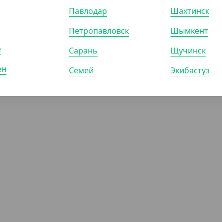
Павлодар
Шахтинск
Петропавловск
Шымкент
е
Сарань
Щучинск
ен
Семей
Экибастуз