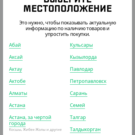
575
₸
МЕСТОПОЛОЖЕНИЕ
(11.50
₸
/ШТ)
Крышка плоская, с крестообразным отверстием, d 98
Это нужно, чтобы показывать актуальную
мм, Cyclyc
информацию по наличию товаров и
упростить покупки.
УП (50)
КОР (1000)
Абай
Кульсары
Аксай
Кызылорда
Актау
Павлодар
ПОХОЖИЕ ТОВАРЫ
Актобе
Петропавловск
АРТ. 11029
Алматы
Сарань
Астана
Семей
Астана, за чертой
Талгар
города
Талдыкорган
Косшы, Жибек-Жолы и другие