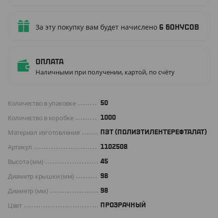
За эту покупку вам будет начислено
6
бонусов
Оплата
Наличными при получении, картой, по счёту
Количество в упаковке
50
Количество в коробке
1000
Материал изготовления
ПЭТ (ПОЛИЭТИЛЕНТЕРЕФТАЛАТ)
Артикул
1102508
Высота (мм)
45
Диаметр крышки (мм)
98
Диаметр (мм)
98
Цвет
ПРОЗРАЧНЫЙ