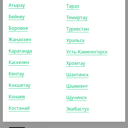
645
₸
Атырау
Тараз
(12.90
₸
/ШТ)
Бейнеу
Крышка купольная без отверстия, d 95 мм, ПЭТ,
Темиртау
СтиролПласт
Боровое
Туркестан
УП (50)
КОР (1000)
Жанаозен
Уральск
Караганда
Усть-Каменогорск
АРТ. 11032
Каскелен
Хромтау
Кентау
Шахтинск
Кокшетау
Шымкент
Конаев
Щучинск
520
₸
Костанай
Экибастуз
(10.40
₸
/ШТ)
Вкладыш к купольному стакану, d 95 мм, СтиролПласт