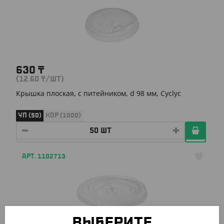
630
₸
(12.60
₸
/ШТ)
Крышка плоская, с питейником, d 98 мм, Cyclyc
УП (50)
КОР (1000)
АРТ. 1102713
ВЫБЕРИТЕ