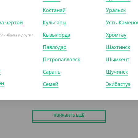
-10%
Костанай
Уральск
за чертой
Кульсары
Усть-Камено
Кызылорда
Хромтау
бек-Жолы и другие
5
₸
495
₸
850
₸
550
₸
₸
/ШТ)
(9.90
₸
/ШТ)
Павлодар
Шахтинск
фуршетная, прозрачная,
Вилка столовая "Премиум",
Петропавловск
Шымкент
 Buffet
черная, 173 мм
е
Сарань
Щучинск
)
КОР (1500)
УП (50)
КОР (1000)
ен
Семей
Экибастуз
ПОКАЗАТЬ ЕЩЁ