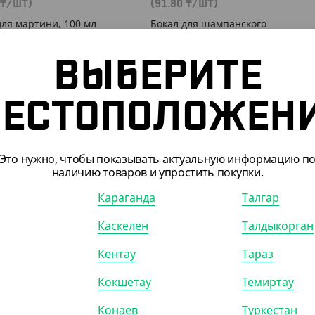
₸
/ШТ)
(91.80
₸
/ШТ)
для мартини, 100 мл
Бокал для шампанского
"Флютэ", 180 мл (низкая ножка)
ВЫБЕРИТЕ
КОР (240)
УП (6)
КОР (450)
ЕСТОПОЛОЖЕН
Это нужно, чтобы показывать актуальную информацию п
наличию товаров и упростить покупки.
Караганда
Талгар
Каскелен
Талдыкорган
Кентау
Тараз
Кокшетау
Темиртау
062
АРТ. 1301908
Конаев
Туркестан