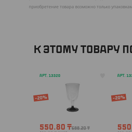
приобретение товара возможно только упаковкам
К ЭТОМУ ТОВАРУ 
АРТ. 13320
АРТ. 13
-20%
-20%
550.80
₸
550
688.20
₸