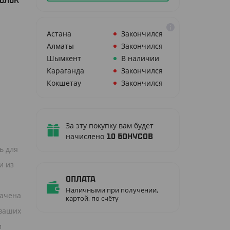
ВОЛОК
Астана
Закончился
Алматы
Закончился
Шымкент
В наличии
Караганда
Закончился
Й
Кокшетау
Закончился
За эту покупку вам будет
начислено
10
бонусов
ь для
и из
Оплата
Наличными при получении,
начена
картой, по счёту
 ваших
и