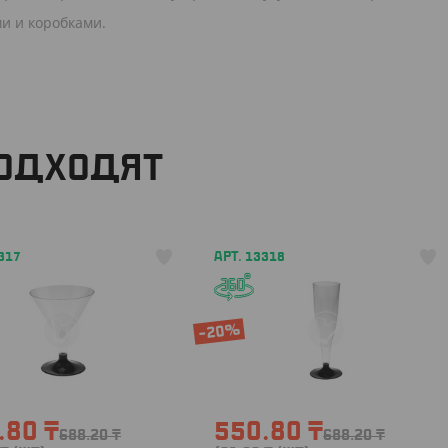
и и коробками.
ПОДХОДЯТ
317
АРТ. 13318
-20%
.80
₸
550.80
₸
688.20
₸
688.20
₸