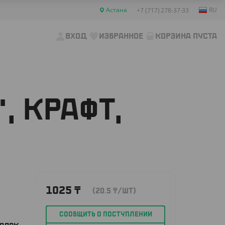
Астана
RU
+7 (717) 278-37-33
ВХОД
ИЗБРАННОЕ
КОРЗИНА ПУСТА
, КРАФТ,
1025
₸
(20.5
₸
/ШТ)
СООБЩИТЬ О ПОСТУПЛЕНИИ