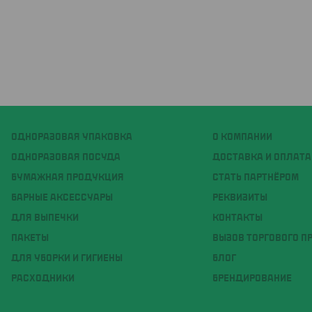
ОДНОРАЗОВАЯ УПАКОВКА
О КОМПАНИИ
ОДНОРАЗОВАЯ ПОСУДА
ДОСТАВКА И ОПЛАТА
БУМАЖНАЯ ПРОДУКЦИЯ
СТАТЬ ПАРТНЁРОМ
БАРНЫЕ АКСЕССУАРЫ
РЕКВИЗИТЫ
ДЛЯ ВЫПЕЧКИ
КОНТАКТЫ
ПАКЕТЫ
ВЫЗОВ ТОРГОВОГО П
ДЛЯ УБОРКИ И ГИГИЕНЫ
БЛОГ
РАСХОДНИКИ
БРЕНДИРОВАНИЕ