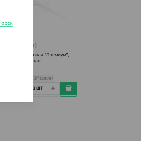
горск
490
₸
(4.90
₸
/ШТ)
Вилка столовая "Премиум",
белая, компакт
УП (100)
КОР (2000)