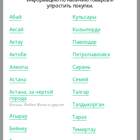
упростить покупки.
Контейнер Stelo, 240*150*40 мм
Абай
Кульсары
УП (50)
Аксай
Кызылорда
Актау
Павлодар
АРТ. 42213
Актобе
Петропавловск
Алматы
Сарань
Астана
Семей
Астана, за чертой
Талгар
6 750
₸
города
(135
₸
/ШТ)
Талдыкорган
Косшы, Жибек-Жолы и другие
Контейнер (ланч-бокс) с крышкой 1570 мл, 230*228*50
Атырау
Тараз
мм, Verde Vita
Бейнеу
Темиртау
УП (50)
КОР (200)