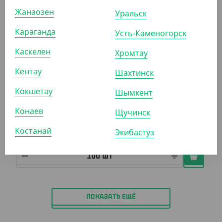
Жанаозен
Уральск
АРТ. 2301220
Караганда
Усть-Каменогорск
Каскелен
Хромтау
Кентау
Шахтинск
Кокшетау
Шымкент
870
₸
(8.70
₸
/ШТ)
Конаев
Щучинск
Соусница 80 мл, d 74 мм, без крышки, Cyclyc
Костанай
Экибастуз
УП (100)
ПОКАЗАТЬ ЕЩЁ