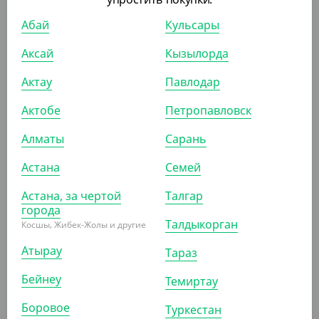
Соусница 125 мл, d 74 мм, без крышки, Cyclyc
Абай
Кульсары
УП (100)
КОР (2000)
Аксай
Кызылорда
Актау
Павлодар
АРТ. 23011061
Актобе
Петропавловск
Алматы
Сарань
-8%
Астана
Семей
Астана, за чертой
Талгар
города
736
₸
Талдыкорган
800
₸
Косшы, Жибек-Жолы и другие
(9.20
₸
/ШТ)
Атырау
Тараз
Соусница с совмещенной крышкой, 50мл, прозрачная
Бейнеу
Темиртау
УП (80)
КОР (1200)
Боровое
Туркестан