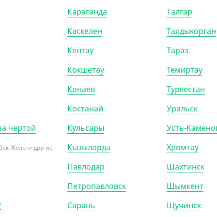
00
₸
5 200
₸
Караганда
Талгар
/ШТ)
(5.20
₸
/ШТ)
Каскелен
Талдыкорган
прозрачный со скотч-
Пакет прозрачный со скотч-
ом, 12*37 см, 25 мкм
клапаном, 10*15 см, 25 мкм
Кентау
Тараз
Кокшетау
Темиртау
00)
КОР (10000)
УП (1000)
Конаев
Туркестан
Костанай
Уральск
за чертой
Кульсары
Усть-Камено
Кызылорда
Хромтау
бек-Жолы и другие
Павлодар
Шахтинск
Петропавловск
Шымкент
е
Сарань
Щучинск
300704
АРТ. 6300502