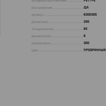
Материал изготовления
РЕТ/РЕ
Без нанесения
ДА
Артикул
6300305
Длина (мм)
200
Толщина (мкм)
65
Диаметр (мм)
8
Ширина (мм)
300
Цвет
ПРОЗРАЧНЫЙ