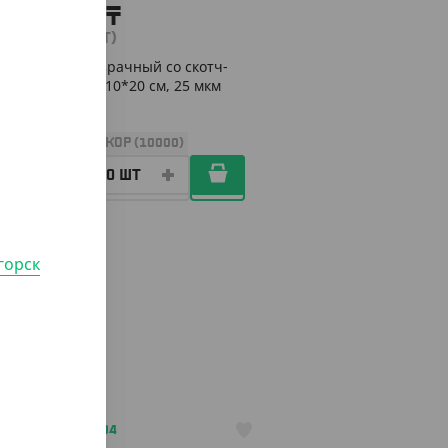
5 800
₸
(5.80
₸
/ШТ)
Пакет прозрачный со скотч-
клапаном, 10*20 см, 25 мкм
УП (1000)
КОР (10000)
горск
АРТ. 6300604