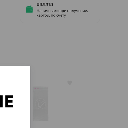
Оплата
Наличными при получении,
картой, по счёту
АРТ. 65013
ИЕ
о