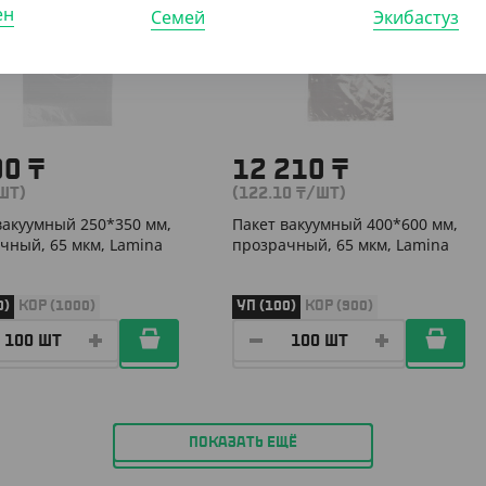
ен
Семей
Экибастуз
00
₸
12 210
₸
ШТ)
(122.10
₸
/ШТ)
вакуумный 250*350 мм,
Пакет вакуумный 400*600 мм,
чный, 65 мкм, Lamina
прозрачный, 65 мкм, Lamina
0)
КОР (1000)
УП (100)
КОР (900)
ПОКАЗАТЬ ЕЩЁ