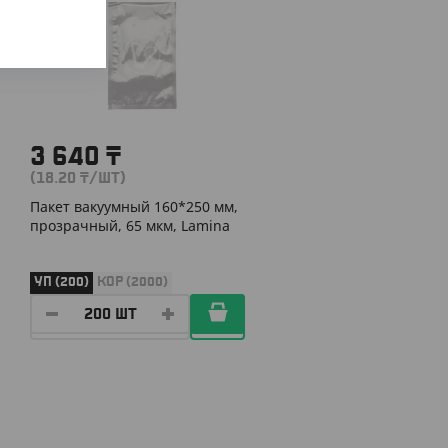
3 640
₸
(18.20
₸
/ШТ)
Пакет вакуумный 160*250 мм,
прозрачный, 65 мкм, Lamina
УП (200)
КОР (2000)