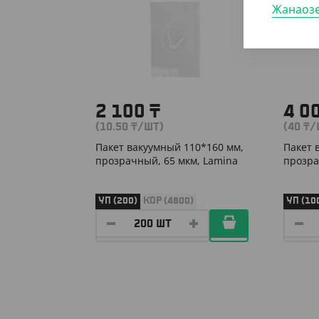
Жанаоз
2 100
₸
4 0
(10.50
₸
/ШТ)
(40
₸
/
Пакет вакуумный 110*160 мм,
Пакет 
прозрачный, 65 мкм, Lamina
прозра
УП (200)
КОР (4800)
УП (10