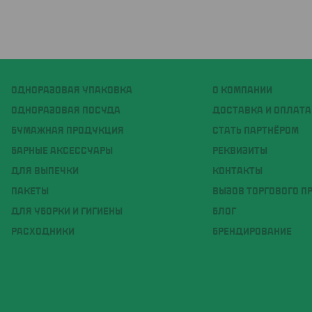
ОДНОРАЗОВАЯ УПАКОВКА
О КОМПАНИИ
ОДНОРАЗОВАЯ ПОСУДА
ДОСТАВКА И ОПЛАТА
БУМАЖНАЯ ПРОДУКЦИЯ
СТАТЬ ПАРТНЁРОМ
БАРНЫЕ АКСЕССУАРЫ
РЕКВИЗИТЫ
ДЛЯ ВЫПЕЧКИ
КОНТАКТЫ
ПАКЕТЫ
ВЫЗОВ ТОРГОВОГО П
ДЛЯ УБОРКИ И ГИГИЕНЫ
БЛОГ
РАСХОДНИКИ
БРЕНДИРОВАНИЕ