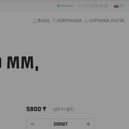
Астана
RU
+7 (717) 278-37-33
ВХОД
ИЗБРАННОЕ
КОРЗИНА ПУСТА
 ММ,
5800
₸
(29
₸
/ШТ)