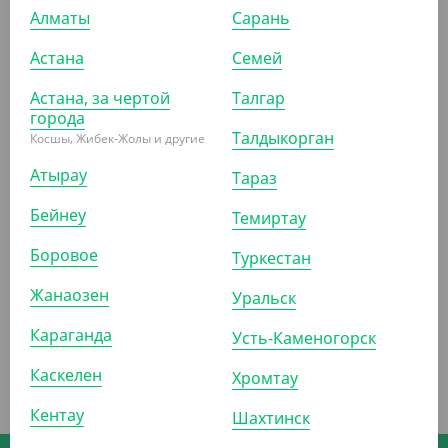
УП (200)
Алматы
Сарань
СООБЩИТЬ О
ПОСТУПЛЕНИИ
Астана
Семей
Астана, за чертой
Талгар
города
Талдыкорган
Косшы, Жибек-Жолы и другие
Атырау
Тараз
Бейнеу
Темиртау
Боровое
Туркестан
Жанаозен
Уральск
Караганда
Усть-Каменогорск
Каскелен
Хромтау
Кентау
Шахтинск