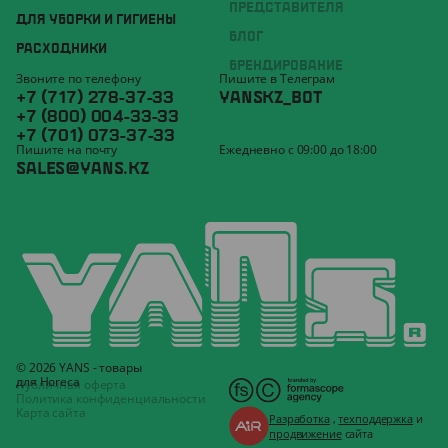
ПРЕДСТАВИТЕЛЯ
ДЛЯ УБОРКИ И ГИГИЕНЫ
БЛОГ
РАСХОДНИКИ
БРЕНДИРОВАНИЕ
Звоните по телефону
Пишите в Телеграм
+7 (717) 278-37-33
YANSKZ_BOT
+7 (800) 004-33-33
+7 (701) 073-37-33
Пишите на почту
Ежедневно с 09:00 до 18:00
SALES@YANS.KZ
© 2026 YANS - товары
для Horeca
Публичная оферта
Политика конфиденциальности
Карта сайта
Разработка
,
техподдержка
и
продвижение
сайта