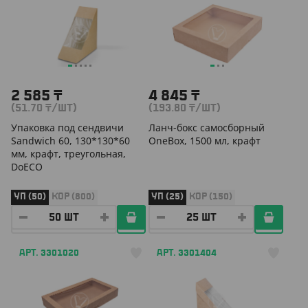
2 585
₸
4 845
₸
(51.70
₸
/ШТ)
(193.80
₸
/ШТ)
Упаковка под сендвичи
Ланч-бокс самосборный
Sandwich 60, 130*130*60
OneBox, 1500 мл, крафт
мм, крафт, треугольная,
DoECO
УП (50)
КОР (800)
УП (25)
КОР (150)
АРТ. 3301020
АРТ. 3301404