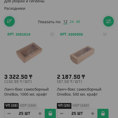
Для уборки и гигиены
Расходники
12
24
48
Показать по:
АРТ. 3301014
АРТ. 3300906
3 322.50
₸
2 187.50
₸
(132.90
₸
/ШТ)
(87.50
₸
/ШТ)
Ланч-бокс самосборный
Ланч-бокс самосборный
OneBox, 1000 мл, крафт
OneBox, 500 мл, крафт
УП (25)
КОР (250)
УП (25)
КОР (350)