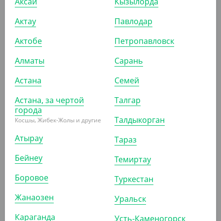
Аксай
Кызылорда
2 650
₸
1 895
₸
Актау
Павлодар
(106
₸
/ШТ)
(75.80
₸
/ШТ)
Ланч-бокс самосборный
Ланч-бокс самосборный
Актобе
Петропавловск
OneBox, 500 мл, крафт,
OneBox, 350 мл, черный
изнутри черный
Алматы
Сарань
УП (25)
КОР (350)
УП (25)
КОР (600)
Астана
Семей
Астана, за чертой
Талгар
города
АРТ. 3307405
АРТ. 33074
Талдыкорган
Косшы, Жибек-Жолы и другие
Атырау
Тараз
Бейнеу
Темиртау
Боровое
Туркестан
5 835
₸
34 110
₸
Жанаозен
Уральск
(233.40
₸
/ШТ)
(227.40
₸
/ШТ)
Караганда
Усть-Каменогорск
Упаковка для маффинов
Упаковка для маффинов