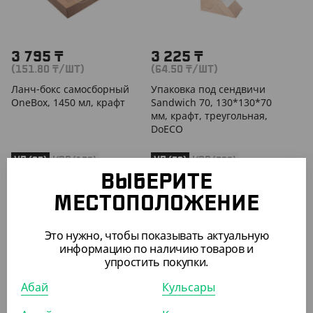
3 795
₸
3 225
₸
(151.80
₸
/ШТ)
(64.50
₸
/ШТ)
Ланч-бокс самосборный
Упаковка под сендвичи
OneBox, 1450 мл, крафт
Sandwich 70, 130*130*70
мм, крафт, треугольная,
DoECO
УП (25)
КОР (150)
УП (50)
КОР (500)
ВЫБЕРИТЕ
МЕСТОПОЛОЖЕНИЕ
АРТ. 3300907
АРТ. 3301019
Это нужно, чтобы показывать актуальную
информацию по наличию товаров и
упростить покупки.
Абай
Кульсары