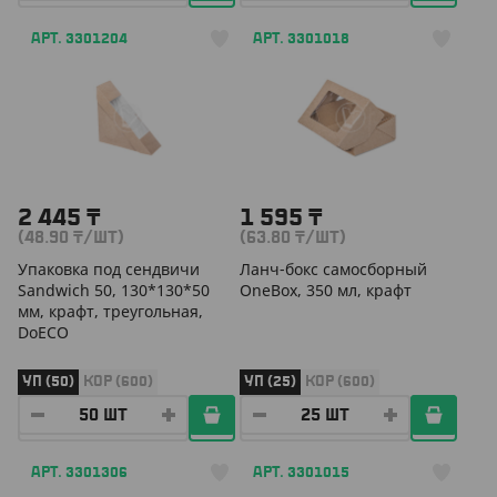
АРТ. 3301204
АРТ. 3301018
2 445
₸
1 595
₸
(48.90
₸
/ШТ)
(63.80
₸
/ШТ)
Упаковка под сендвичи
Ланч-бокс самосборный
Sandwich 50, 130*130*50
OneBox, 350 мл, крафт
мм, крафт, треугольная,
DoECO
УП (50)
КОР (600)
УП (25)
КОР (600)
АРТ. 3301306
АРТ. 3301015