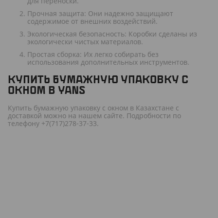
для переноски.
Прочная защита: Они надежно защищают
содержимое от внешних воздействий.
Экологическая безопасность: Коробки сделаны из
экологически чистых материалов.
Простая сборка: Их легко собирать без
использования дополнительных инструментов.
КУПИТЬ БУМАЖНУЮ УПАКОВКУ С
ОКНОМ В YANS
Купить бумажную упаковку с окном в Казахстане с
доставкой можно на нашем сайте. Подробности по
телефону +7(717)278-37-33.