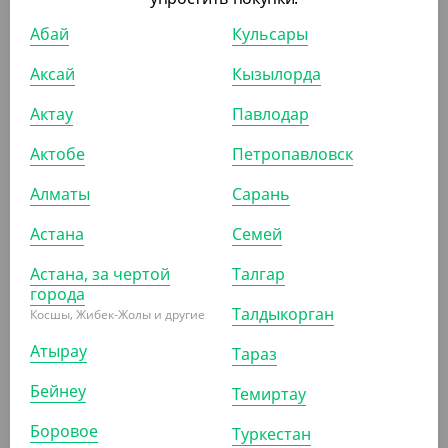
ШТ
КОР (50)
ШТ
Абай
Кульсары
Аксай
Кызылорда
АРТ. 42042
АРТ. 4204201
Актау
Павлодар
Актобе
Петропавловск
Алматы
Сарань
Астана
Семей
411.60
₸
1 223.30
₸
(411.60
₸
/ШТ)
(1 223.30
₸
/ШТ)
Астана, за чертой
Талгар
города
Спрей для стеклянных
Средство для стекол "Арко"
поверхностей "Арко", 0,5 л
4,7л
Талдыкорган
Косшы, Жибек-Жолы и другие
Атырау
Тараз
ШТ
КОР (12)
ШТ
Бейнеу
Темиртау
Боровое
Туркестан