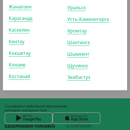
Жанаозен
Уральск
Караганда
Усть-Каменогорск
Каскелен
Хромтау
Кентау
Шахтинск
Кокшетау
Шымкент
Конаев
Щучинск
Костанай
Экибастуз
Скачивайте мобильное приложение
интернет-магазина Yans
ОДНОРАЗОВАЯ УПАКОВКА
О КОМПАНИИ