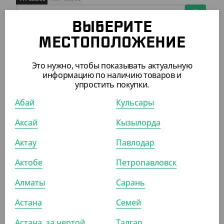
ВЫБЕРИТЕ
МЕСТОПОЛОЖЕНИЕ
АРТ. 2909501
Это нужно, чтобы показывать актуальную
информацию по наличию товаров и
упростить покупки.
Абай
Кульсары
3 237.50
₸
Аксай
Кызылорда
(25.90
₸
/ШТ)
Актау
Павлодар
Крышка к алюм.контейнеру Y234, круглая, 1405 мл,
232*45 мм
Актобе
Петропавловск
УП (125)
КОР (500)
Алматы
Сарань
Астана
Семей
АРТ. 2909201
Астана, за чертой
Талгар