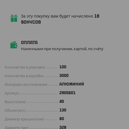
За эту покупку вам будет начислено
18
бонусов
Оплата
Наличными при получении, картой, по счёту
Количество в упаковке
100
Количество в коробке
3000
Материал изготовления
АЛЮМИНИЙ
Артикул
2905601
Высота (мм)
40
Объем (мл.)
130
Диаметр крышки (мм)
80
Диаметр (мм)
328