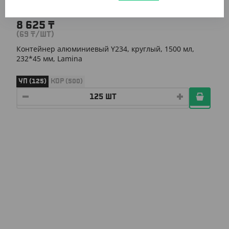
8 625
₸
(69
₸
/ШТ)
Контейнер алюминиевый Y234, круглый, 1500 мл,
232*45 мм, Lamina
УП (125)
КОР (500)