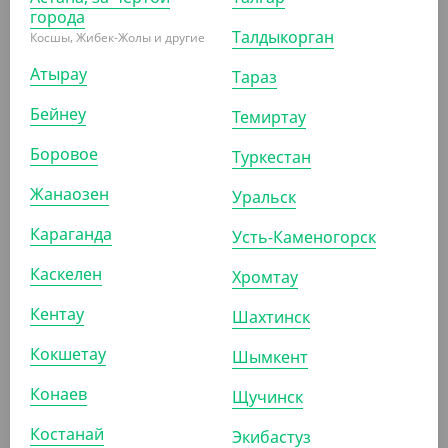
города
Талдыкорган
Косшы, Жибек-Жолы и другие
Атырау
Тараз
Бейнеу
Темиртау
8 200
₸
Боровое
Туркестан
(65.60
₸
/ШТ)
Контейнер алюминиевый Y214, круглый, 850 мл,
Жанаозен
Уральск
212*45 мм, Lamina
Караганда
Усть-Каменогорск
УП (125)
КОР (500)
Каскелен
Хромтау
Кентау
Шахтинск
АРТ. 2909401
Кокшетау
Шымкент
Конаев
Щучинск
Костанай
Экибастуз