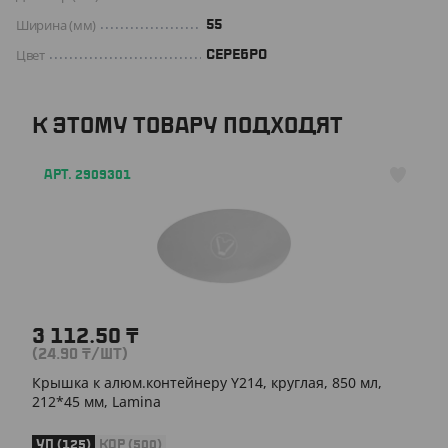
Ширина (мм)
55
Цвет
СЕРЕБРО
К ЭТОМУ ТОВАРУ ПОДХОДЯТ
АРТ. 2909301
3 112.50
₸
(24.90
₸
/ШТ)
Крышка к алюм.контейнеру Y214, круглая, 850 мл,
212*45 мм, Lamina
УП (125)
КОР (500)