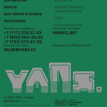
ДЛЯ ВЫПЕЧКИ
КОНТАКТЫ
ПАКЕТЫ
ВЫЗОВ ТОРГОВОГО
ПРЕДСТАВИТЕЛЯ
ДЛЯ УБОРКИ И ГИГИЕНЫ
БЛОГ
РАСХОДНИКИ
БРЕНДИРОВАНИЕ
Звоните по телефону
Пишите в Телеграм
+7 (717) 278-37-33
YANSKZ_BOT
+7 (800) 004-33-33
+7 (701) 073-37-33
Пишите на почту
Ежедневно с 09:00 до 18:00
SALES@YANS.KZ
© 2026 YANS - товары
для Horeca
Публичная оферта
Политика конфиденциальности