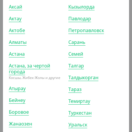
Аксай
Кызылорда
Актау
Павлодар
АРТ. 2703301
Актобе
Петропавловск
Алматы
Сарань
-10%
Астана
Семей
Астана, за чертой
Талгар
1 024.56
₸
1 138.40
₸
города
(1 024.56
₸
/ШТ)
Талдыкорган
Косшы, Жибек-Жолы и другие
Пленка пищевая, 30 см, 180 м, 10 мкм, Lamina
Атырау
Тараз
ШТ
КОР (9)
Бейнеу
Темиртау
Боровое
Туркестан
АРТ. 2700703
Жанаозен
Уральск