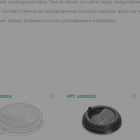
ния санитарных норм. Тем не менее на сайте также представле
в. Соответственно на определенные позиции товаров, включая э
ние товара возможно только упаковками и коробками.
202524
АРТ. 12025021