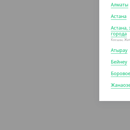
Алматы
Астана
Астана, 
города
Косшы, Жи
Атырау
Бейнеу
Борово
Жанаоз