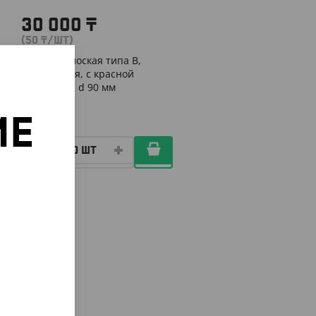
30 000
₸
(50
₸
/ШТ)
Крышка плоская типа B,
прозрачная, с красной
заглушкой, d 90 мм
ИЕ
КОР (600)
о