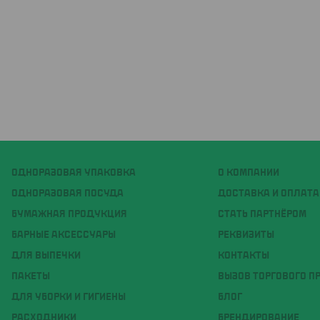
ОДНОРАЗОВАЯ УПАКОВКА
О КОМПАНИИ
ОДНОРАЗОВАЯ ПОСУДА
ДОСТАВКА И ОПЛАТА
БУМАЖНАЯ ПРОДУКЦИЯ
СТАТЬ ПАРТНЁРОМ
БАРНЫЕ АКСЕССУАРЫ
РЕКВИЗИТЫ
ДЛЯ ВЫПЕЧКИ
КОНТАКТЫ
ПАКЕТЫ
ВЫЗОВ ТОРГОВОГО П
ДЛЯ УБОРКИ И ГИГИЕНЫ
БЛОГ
РАСХОДНИКИ
БРЕНДИРОВАНИЕ