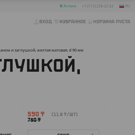
Астана
RU
+7 (717) 278-37-33
ВХОД
ИЗБРАННОЕ
КОРЗИНА ПУСТА
аном и заглушкой, желтая матовая, d 90 мм
ГЛУШКОЙ,
590
₸
(11.8
₸
/ШТ)
750
₸