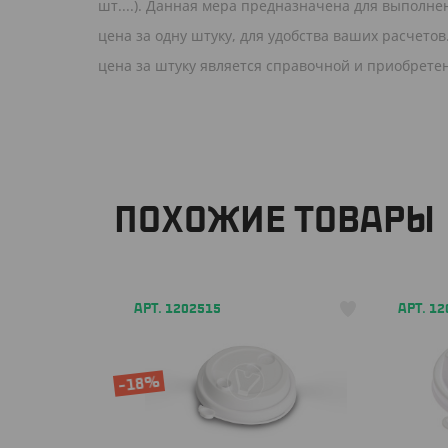
шт....). Данная мера предназначена для выполне
цена за одну штуку, для удобства ваших расчето
цена за штуку является справочной и приобрете
ПОХОЖИЕ ТОВАРЫ
АРТ. 1202515
АРТ. 1
-18%