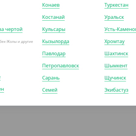
Конаев
Туркестан
Костанай
Уральск
за чертой
Кульсары
Усть-Камено
Кызылорда
Хромтау
бек-Жолы и другие
Павлодар
Шахтинск
Петропавловск
Шымкент
е
Сарань
Щучинск
ен
Семей
Экибастуз