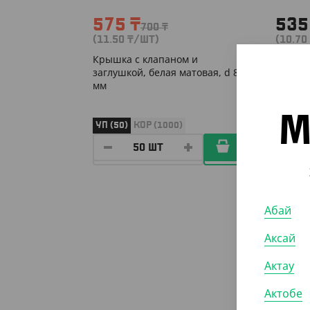
575
₸
53
700
₸
(11.50
₸
/ШТ)
(10.70
Крышка с клапаном и
Крышка
заглушкой, белая матовая, d 80
белая,
мм
М
УП (50)
КОР (1000)
УП (50
Абай
Аксай
Актау
Актобе