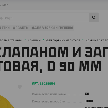
ы
Блог
ФЕТКИ
ПАКЕТЫ
ДЛЯ УБОРКИ И ГИГИЕНЫ
зовые стаканы
Крышки
Для горячих напитков
Крышка с клап
КЛАПАНОМ И ЗА
ОВАЯ, D 90 ММ
АРТ. 12028054
Количество в упаковке
50
Количество в коробке
1000